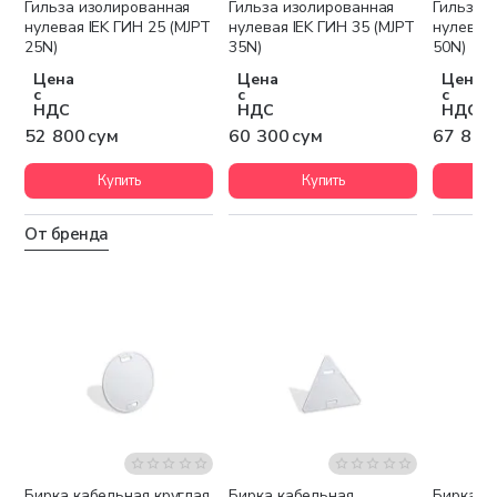
Гильза изолированная
Гильза изолированная
Гильза 
нулевая IEK ГИН 25 (MJPT
нулевая IEK ГИН 35 (MJPT
нулевая 
25N)
35N)
50N)
Цена
Цена
Цена
с
с
с
НДС
НДС
НДС
52 800 сум
60 300 сум
67 800
Купить
Купить
От бренда
Бирка кабельная круглая
Бирка кабельная
Бирка к