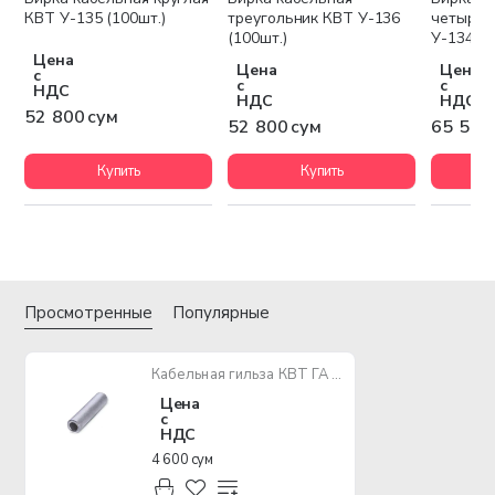
КВТ У-135 (100шт.)
треугольник КВТ У-136
четырех
(100шт.)
У-134 (1
Цена
Цена
Цена
с
с
с
НДС
НДС
НДС
52 800 сум
52 800 сум
65 500
Купить
Купить
Просмотренные
Популярные
Кабельная гильза КВТ ГА 25 - 7
Цена
с
НДС
4 600 сум