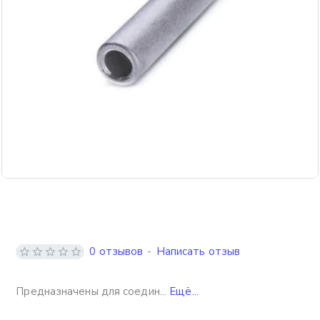
0 отзывов
-
Написать отзыв
Пред­наз­на­че­ны для со­еди­н...
Ещё...