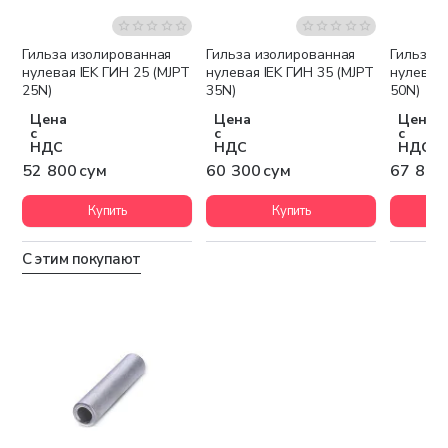
Гильза изолированная
Гильза изолированная
Гильза 
нулевая IEK ГИН 25 (MJPT
нулевая IEK ГИН 35 (MJPT
нулевая 
25N)
35N)
50N)
Цена
Цена
Цена
с
с
с
НДС
НДС
НДС
52 800 сум
60 300 сум
67 800
Купить
Купить
С этим покупают