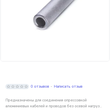
0 отзывов
-
Написать отзыв
Пред­наз­на­че­ны для со­еди­не­ния опрессовкой
алюминиевых ка­бе­лей и про­во­дов без осевой нагруз...