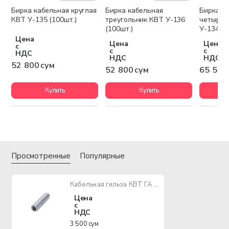
Бирка кабельная круглая
Бирка кабельная
Бирка к
КВТ У-135 (100шт.)
треугольник КВТ У-136
четырех
(100шт.)
У-134 (1
Цена
Цена
Цена
с
с
с
НДС
НДС
НДС
52 800 сум
52 800 сум
65 500
Купить
Купить
Просмотренные
Популярные
Кабельная гильза КВТ ГА 16 - 5,4
Цена
с
НДС
3 500 сум