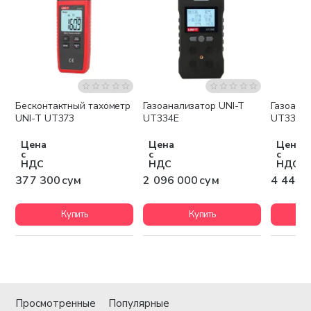
Бесконтактный тахометр
Газоанализатор UNI-T
Газоана
Бесплатная доставка
Беспла
UNI-T UT373
UT334E
UT334F
Цена
Цена
Цена
с
с
с
НДС
НДС
НДС
377 300 сум
2 096 000 сум
4 443 
Купить
Купить
Просмотренные
Популярные