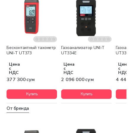
Бесконтактный тахометр
Газоанализатор UNI-T
Газоана
Бесплатная доставка
Беспла
UNI-T UT373
UT334E
UT334F
Цена
Цена
Цена
с
с
с
НДС
НДС
НДС
377 300 сум
2 096 000 сум
4 443 
Купить
Купить
От бренда