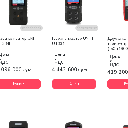
Бесплатная доставка
Бесплатная доставка
азоанализатор UNI-T
Газоанализатор UNI-T
Двухкана
T334E
UT334F
термомет
(-50 +1300
Цена
Цена
Цена
с
с
с
НДС
НДС
НДС
 096 000 сум
4 443 600 сум
419 200
Купить
Купить
Ку