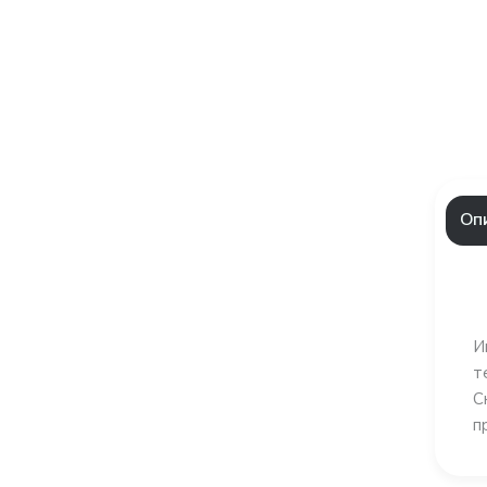
Оп
И
т
С
п