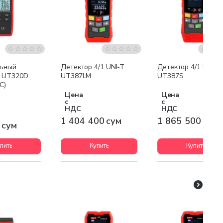
Бесплатная доставка
Бесплатная доставк
льный
Детектор 4/1 UNI-T
Детектор 4/1 UNI-T
р UT320D
UT387LM
UT387S
C)
Цена
Цена
с
с
НДС
НДС
1 404 400 сум
1 865 500 сум
 сум
пить
Купить
Купить