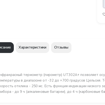
исание
Характеристики
Отзывы
нфракрасный термометр (пирометр) UT302A+ позволяет ос
емпературы в диапазоне от -32 до +700 градусов Цельсия. То
корость отклика - 250 мс. Есть функция индикации низкого 
рибора - до 9 ч (алкалиновые батареи), до 4 ч (карбоновые ба