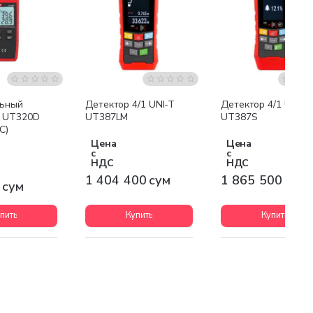
Бесплатная доставка
Бесплатная доставк
льный
Детектор 4/1 UNI-T
Детектор 4/1 UNI-T
р UT320D
UT387LM
UT387S
C)
Цена
Цена
с
с
НДС
НДС
1 404 400 сум
1 865 500 сум
 сум
пить
Купить
Купить