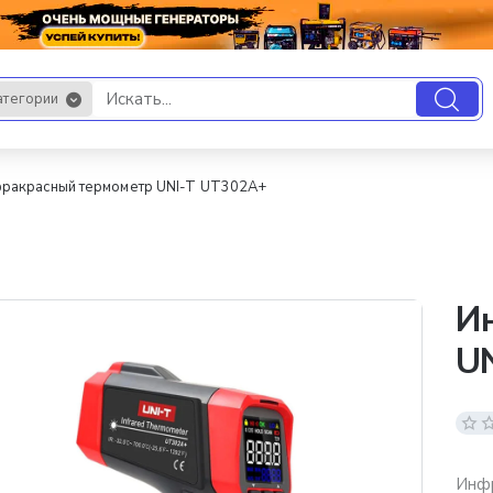
атегории
.
ракрасный термометр UNI-T UT302A+
И
U
Инф