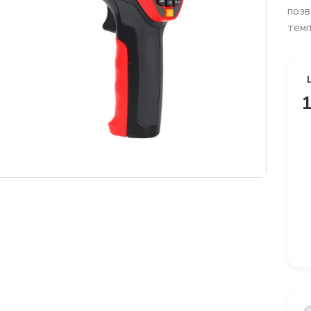
позв
темп
1
платная доставка