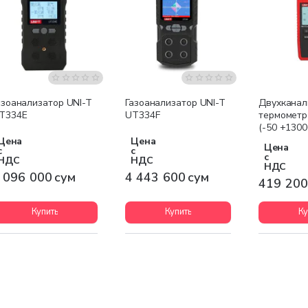
Бесплатная доставка
Бесплатная доставка
азоанализатор UNI-T
Газоанализатор UNI-T
Двухкана
T334E
UT334F
термомет
(-50 +1300
Цена
Цена
Цена
с
с
с
НДС
НДС
НДС
 096 000 сум
4 443 600 сум
419 200
Купить
Купить
Ку