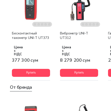
Бесплатная доставка
Бесконтактный
Виброметр UNI-T
Г
тахометр UNI-T UT373
UT312
U
Цена
Цена
с
с
НДС
НДС
377 300 сум
8 279 200 сум
2
Купить
Купить
От бренда