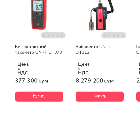
Бесплатная доставка
Бесконтактный
Виброметр UNI-T
Г
тахометр UNI-T UT373
UT312
U
Цена
Цена
с
с
НДС
НДС
377 300 сум
8 279 200 сум
2
Купить
Купить