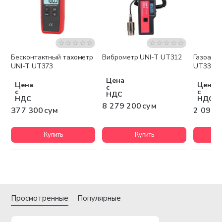
Бесконтактный тахометр
Виброметр UNI-T UT312
Газоана
Бесплатная доставка
Беспла
UNI-T UT373
UT334E
Цена
Цена
Цена
с
с
с
НДС
НДС
НДС
8 279 200 сум
377 300 сум
2 096 
Купить
Купить
Просмотренные
Популярные