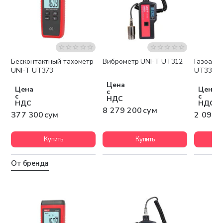
Бесконтактный тахометр
Виброметр UNI-T UT312
Газоана
Бесплатная доставка
Беспла
UNI-T UT373
UT334E
Цена
Цена
Цена
с
с
с
НДС
НДС
НДС
8 279 200 сум
377 300 сум
2 096 
Купить
Купить
От бренда