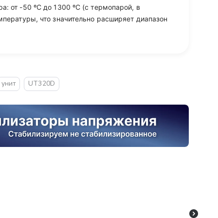
 от -50 ºC до 1300 ºC (с термопарой, в
мпературы, что значительно расширяет диапазон
унит
UT320D