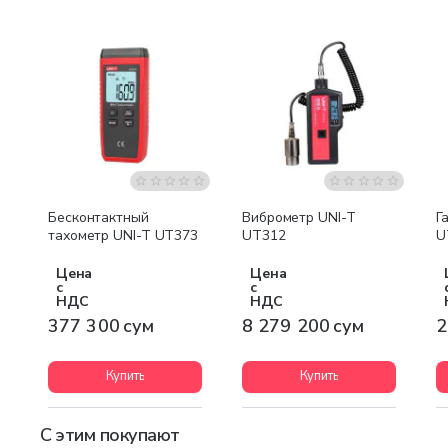
Бесплатная доставка
Бесконтактный
Виброметр UNI-T
Г
тахометр UNI-T UT373
UT312
U
Цена
Цена
с
с
НДС
НДС
377 300 сум
8 279 200 сум
2
Купить
Купить
С этим покупают