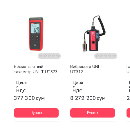
Бесплатная доставка
Бесконтактный
Виброметр UNI-T
Г
тахометр UNI-T UT373
UT312
U
Цена
Цена
с
с
НДС
НДС
377 300 сум
8 279 200 сум
2
Купить
Купить