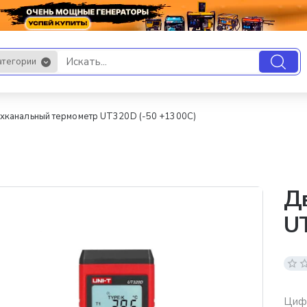
атегории
.
хканальный термометр UT320D (-50 +1300C)
Д
UT
Цифр