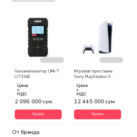
Бесплатная доставка
Бесплатная доставка
Газоанализатор UNI-T
Игровая приставка
UT334E
Sony PlayStation 5
Цена
Цена
с
с
НДС
НДС
2 096 000 сум
12 445 000 сум
Купить
Купить
От бренда