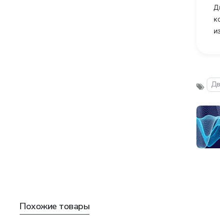
Д
к
и
Дв
Похожие товары