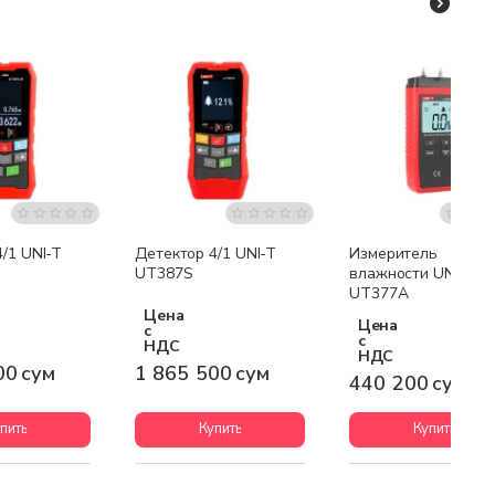
я доставка
Бесплатная доставка
/1 UNI-T
Детектор 4/1 UNI-T
Измеритель
UT387S
влажности UNI-T
UT377A
Цена
Цена
с
с
НДС
НДС
00 сум
1 865 500 сум
440 200 сум
пить
Купить
Купить