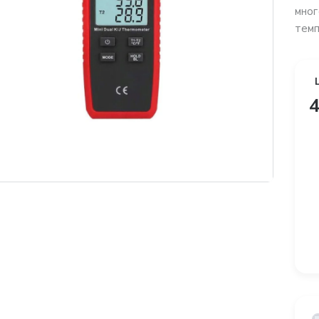
мног
темп
4