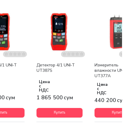
я доставка
Бесплатная доставка
/1 UNI-T
Детектор 4/1 UNI-T
Измеритель
UT387S
влажности UNI-T
UT377A
Цена
Цена
с
с
НДС
НДС
00 сум
1 865 500 сум
440 200 сум
пить
Купить
Купить