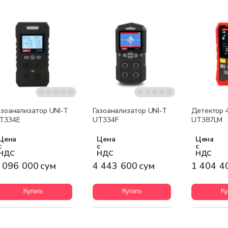
Бесплатная доставка
Бесплатная доставка
Бесплатна
азоанализатор UNI-T
Газоанализатор UNI-T
Детектор 4
T334E
UT334F
UT387LM
Цена
Цена
Цена
с
с
с
НДС
НДС
НДС
 096 000 сум
4 443 600 сум
1 404 4
Купить
Купить
Ку