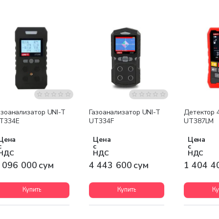
Бесплатная доставка
Бесплатная доставка
Бесплатна
азоанализатор UNI-T
Газоанализатор UNI-T
Детектор 4
T334E
UT334F
UT387LM
Цена
Цена
Цена
с
с
с
НДС
НДС
НДС
 096 000 сум
4 443 600 сум
1 404 4
Купить
Купить
Ку