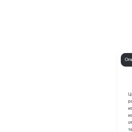
Оп
Ц
р
и
и
о
т