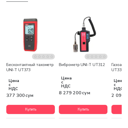
Бесконтактный тахометр
Виброметр UNI-T UT312
Газоана
Бесплатная доставка
Беспла
UNI-T UT373
UT334E
Цена
Цена
Цена
с
с
с
НДС
НДС
НДС
8 279 200 сум
377 300 сум
2 096 
Купить
Купить