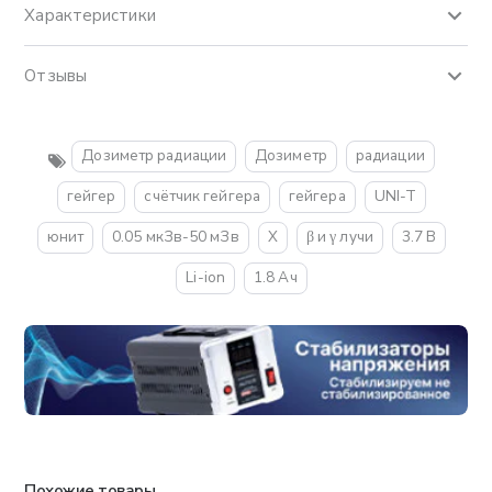
Характеристики
Отзывы
Дозиметр радиации
Дозиметр
радиации
гейгер
счётчик гейгера
гейгера
UNI-T
юнит
0.05 мкЗв-50 мЗв
X
β и γ лучи
3.7 В
Li-ion
1.8 Ач
Похожие товары