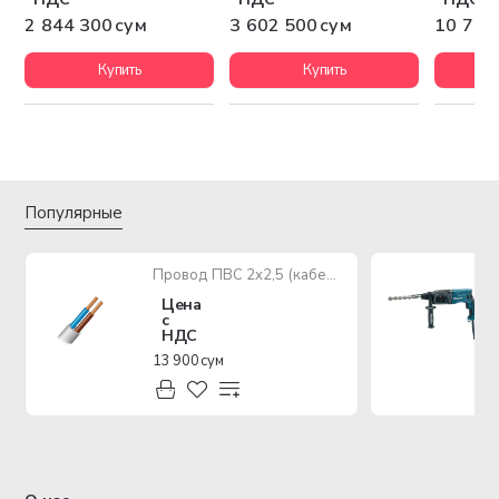
2 844 300 сум
3 602 500 сум
10 742
Купить
Купить
Популярные
Провод ПВС 2х2,5 (кабель медный многожильный)
Цена
с
НДС
13 900 сум