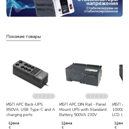
Похожие товары
ИБП APC Back-UPS
ИБП APC DIN Rail - Panel
ИБП APC
Бесплатная доставка
Бесплатная доставка
Беспла
850VA, USB Type-C and A
Mount UPS with Standard
10000VA
charging ports
Battery 500VA 230V
LCD, USB
1xC19
Цена
Цена
Цена
с
с
с