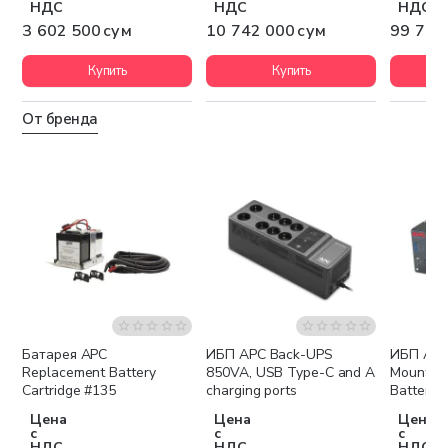
НДС
НДС
НДС
3 602 500 сум
10 742 000 сум
99 756
Купить
Купить
От бренда
Батарея APC
ИБП APC Back-UPS
ИБП APC 
Бесплатная доставка
Бесплатная доставка
Беспла
Replacement Battery
850VA, USB Type-C and A
Mount UP
Cartridge #135
charging ports
Battery
Цена
Цена
Цена
с
с
с
НДС
НДС
НДС