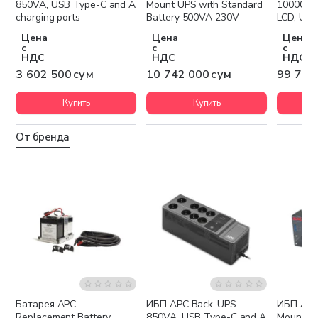
850VA, USB Type-C and A
Mount UPS with Standard
10000VA
charging ports
Battery 500VA 230V
LCD, USB
1xC19
Цена
Цена
Цена
с
с
с
НДС
НДС
НДС
3 602 500 сум
10 742 000 сум
99 756
Купить
Купить
От бренда
Батарея APC
ИБП APC Back-UPS
ИБП APC 
Бесплатная доставка
Бесплатная доставка
Беспла
Replacement Battery
850VA, USB Type-C and A
Mount UP