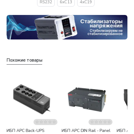
RS232
6xC13
4xC19
Похожие товары
ИБП APC Back-UPS
ИБП APC DIN Rail - Panel
ИБП APC
Бесплатная доставка
Бесплатная доставка
Беспла