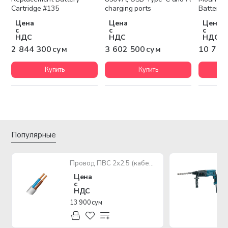
Cartridge #135
charging ports
Battery
Цена
Цена
Цена
с
с
с
НДС
НДС
НДС
2 844 300 сум
3 602 500 сум
10 742
Купить
Купить
Популярные
Провод ПВС 2х2,5 (кабель медный многожильный)
Цена
с
НДС
13 900 сум