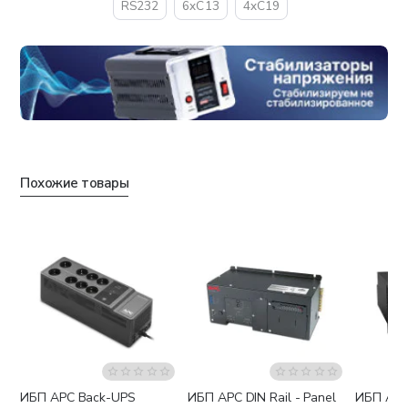
RS232
6xC13
4xC19
Похожие товары
ИБП APC Back-UPS
ИБП APC DIN Rail - Panel
ИБП APC
Бесплатная доставка
Бесплатная доставка
Беспла