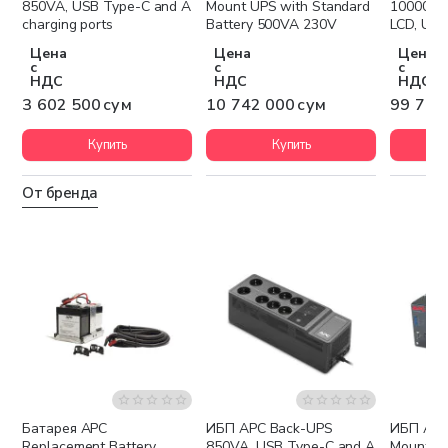
850VA, USB Type-C and A
Mount UPS with Standard
10000VA
charging ports
Battery 500VA 230V
LCD, USB
1xC19
Цена
Цена
Цена
с
с
с
НДС
НДС
НДС
3 602 500 сум
10 742 000 сум
99 756
Купить
Купить
От бренда
Батарея APC
ИБП APC Back-UPS
ИБП APC 
Бесплатная доставка
Бесплатная доставка
Беспла
Replacement Battery
850VA, USB Type-C and A
Mount UP