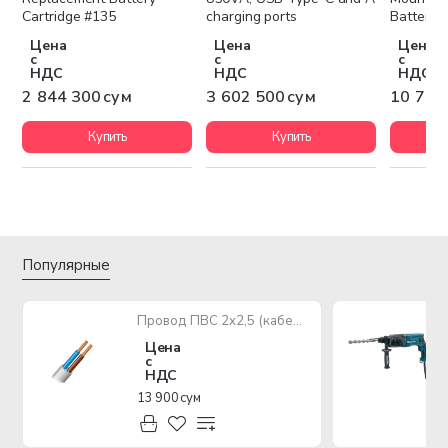
Cartridge #135
charging ports
Battery
Цена
Цена
Цена
с
с
с
НДС
НДС
НДС
2 844 300 сум
3 602 500 сум
10 742
Купить
Купить
Популярные
Провод ПВС 2х2,5 (кабель медный многожильный)
Цена
с
НДС
13 900 сум