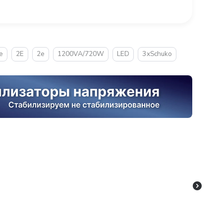
е
2E
2е
1200VA/720W
LED
3xSchuko