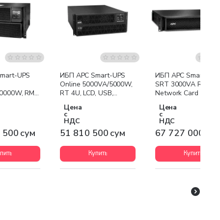
я доставка
Бесплатная доставка
Бесплатная доставк
mart-UPS
ИБП APC Smart-UPS
ИБП APC Smart-UP
Online 5000VA/5000W,
SRT 3000VA RM wit
0000W, RM
RT 4U, LCD, USB,
Network Card
SB, RS232,
RS232, 2xC13, 1xC19
Цена
Цена
9
с
с
НДС
НДС
 500 сум
51 810 500 сум
67 727 000 су
пить
Купить
Купить