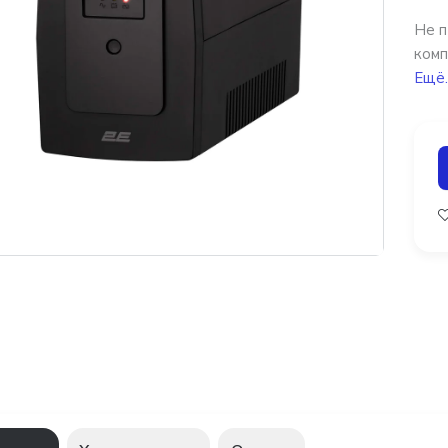
Не п
комп
Ещё.