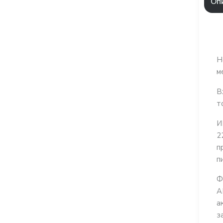
Оп
Н
м
В
т
И
2
п
п
Ф
А
а
з