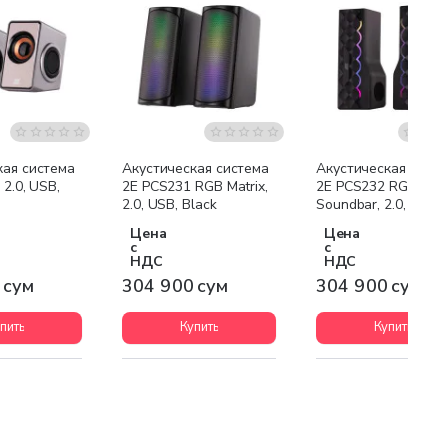
кая система
Акустическая система
Акустическая сист
 2.0, USB,
2E PCS231 RGB Matrix,
2E PCS232 RGB,
2.0, USB, Black
Soundbar, 2.0, USB,
Black
Цена
Цена
с
с
НДС
НДС
 сум
304 900 сум
304 900 сум
пить
Купить
Купить