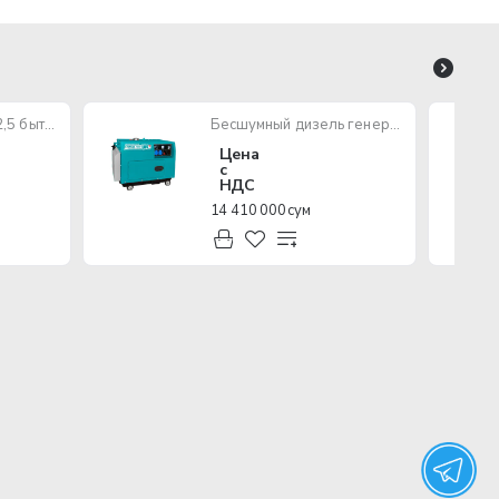
Провод ПУГНП 2х2,5 бытового назначения (многожильный)
Бесшумный дизель генератор TOTAL TP250001
Цена
с
НДС
14 410 000 сум