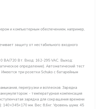
тером и компьютерным обеспечением, например,
чивает защиту от нестабильного входного
 ВА/720 Вт. Вход: 162-295 VAC. Выход:
матическое определение). Автоматический тест
 Имеются три розетки Schuko с батарейным
амыкания, перегрузки и всплесков. Зарядка
аккумулятором: - температурная компенсация
хступенчатая зарядка для сокращения времени
: 140×345×170 мм. Вес: 8,6кг. Уровень шума: 45