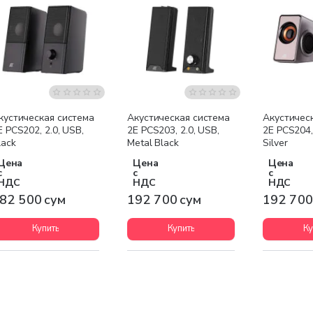
кустическая система
Акустическая система
Акустичес
E PCS202, 2.0, USB,
2E PCS203, 2.0, USB,
2E PCS204,
lack
Metal Black
Silver
Цена
Цена
Цена
с
с
с
НДС
НДС
НДС
82 500 сум
192 700 сум
192 700
Купить
Купить
Ку