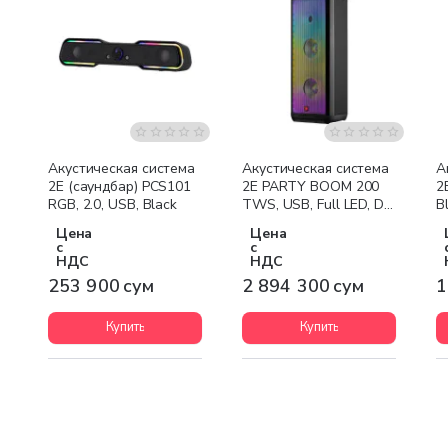
Бесплатная доставка
Акустическая система
Акустическая система
А
2E (саундбар) PCS101
2E PARTY BOOM 200
2
RGB, 2.0, USB, Black
TWS, USB, Full LED, DJ
B
Effects, Wireless
Цена
Цена
с
с
НДС
НДС
253 900 сум
2 894 300 сум
1
Купить
Купить