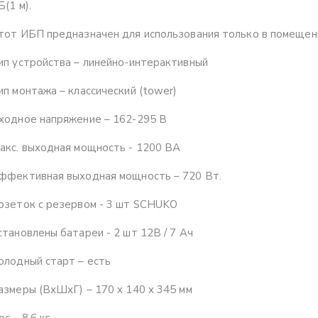
Б(1 м).
тот ИБП предназначен для использования только в помещени
ип устройства – линейно-интерактивный
ип монтажа – классический (tower)
ходное напряжение – 162-295 В
акс. выходная мощность - 1200 ВА
ффективная выходная мощность – 720 Вт.
озеток с резервом - 3 шт SCHUKO
становлены батареи - 2 шт 12В / 7 Aч
олодный старт – есть
азмеры (ВхШхГ) – 170 x 140 x 345 мм
ес – 8.6 кг