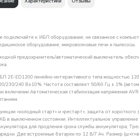
исание
Характеристики
Отзывы
е подключайте к ИБП оборудование, не связанное с компью
едицинское оборудование, микроволновые печи и пылесосы.
ходной предохранитель/автоматический выключатель обеспе
ока.
БП 2E-ED1200 линейно-интерактивного типа мощностью 1200
20/230/240 В±10%. Частота составляет 50/60 Гц ± 1% (авто
ри включении Автоматическая стабилизация напряжения AVR.
итанием.
ункции «холодный старт» и «рестарт», защита от короткого з
КБ в выключенном состоянии. Интеллектуальное управление 
ккумулятора для продления срока службы аккумулятора; Тре
арядки. Две встроенные батареи по 12 В/7 Ач. Размер (ш×г×в)