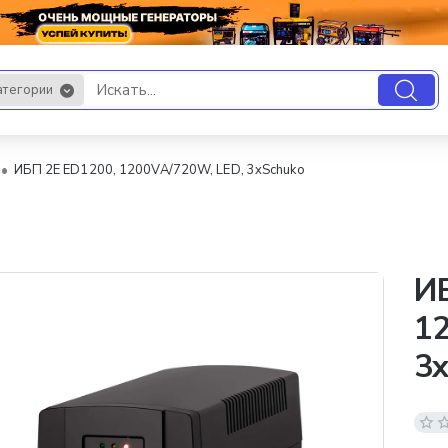
атегории
.
ИБП 2E ED1200, 1200VA/720W, LED, 3xSchuko
И
1
3x