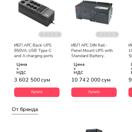
Бесплатная доставка
Бесплатная доставка
ИБП APC Back-UPS
ИБП APC DIN Rail -
И
850VA, USB Type-C
Panel Mount UPS with
1
and A charging ports
Standard Battery
5
500VA 230V
2
Цена
Цена
с
с
НДС
НДС
3 602 500 сум
10 742 000 сум
9
Купить
Купить
От бренда