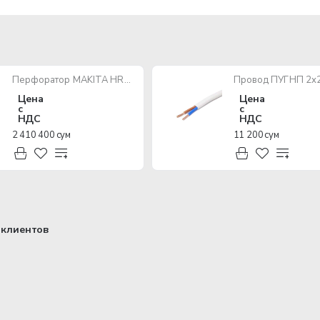
Перфоратор MAKITA HR2470 780W SDS-Plus
Цена
Цена
с
с
НДС
НДС
2 410 400 сум
11 200 сум
клиентов