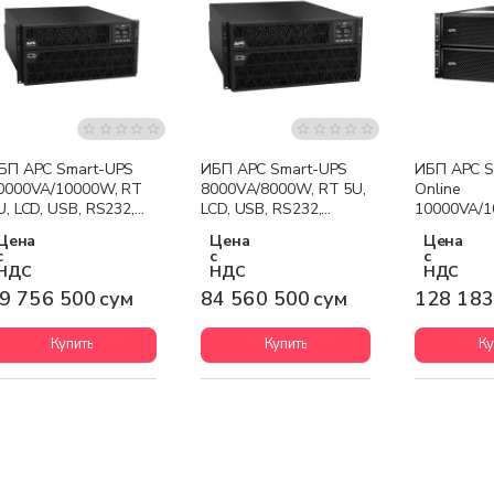
Бесплатная доставка
Бесплатная доставка
Бесплатна
БП APC Smart-UPS
ИБП APC Smart-UPS
ИБП APC S
0000VA/10000W, RT
8000VA/8000W, RT 5U,
Online
U, LCD, USB, RS232,
LCD, USB, RS232,
10000VA/1
xC13, 1xC19
2xC13, 1xC19
6U, LCD, U
Цена
Цена
Цена
6x13, 4xC1
с
с
с
НДС
НДС
НДС
9 756 500 сум
84 560 500 сум
128 183
Купить
Купить
Ку