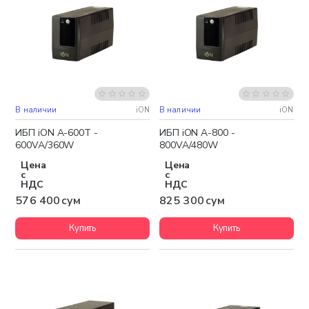
В наличии
iON
В наличии
iON
ИБП iON A-600Т -
ИБП iON A-800 -
600VA/360W
800VA/480W
Цена
Цена
с
с
НДС
НДС
576 400 сум
825 300 сум
Купить
Купить