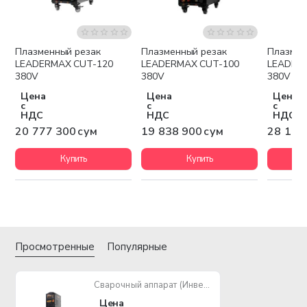
Плазменный резак
Плазменный резак
Плазмен
Бесплатная доставка
Бесплатная доставка
Беспла
LEADERMAX CUT-120
LEADERMAX CUT-100
LEADER
380V
380V
380V
Цена
Цена
Цена
с
с
с
НДС
НДС
НДС
20 777 300 сум
19 838 900 сум
28 149
Купить
Купить
Просмотренные
Популярные
Сварочный аппарат (Инверторный) LEADERMAX MZ-1250 380V
Цена