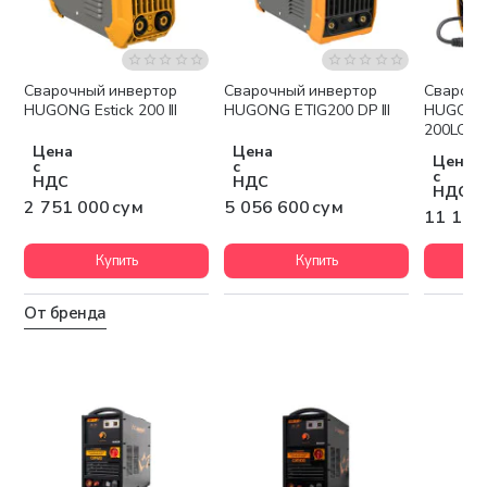
Сварочный инвертор
Сварочный инвертор
Сварочн
Бесплатная доставка
Бесплатная доставка
Беспла
HUGONG Estick 200 III
HUGONG ETIG200 DP III
HUGONG
200LCD II
Цена
Цена
Цена
с
с
с
НДС
НДС
НДС
2 751 000 сум
5 056 600 сум
11 135
Купить
Купить
От бренда