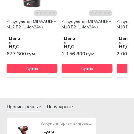
Аккумулятор MILWAUKEE
Аккумулятор MILWAUKEE
Аккумул
Бесплатная доставка
Беспла
M12 B2 (Li-Ion2Ач)
M18 B2 (Li-Ion2Ач)
M18 B5 (
Цена
Цена
Цена
с
с
с
НДС
НДС
НДС
677 300 сум
1 156 800 сум
2 003 
Купить
Купить
Просмотренные
Популярные
Аккумуляторный винтоверт MILWAUKEE M18 BID-0
Цена