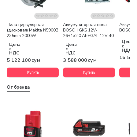
Пила циркулярная
Аккумуляторная пила
Аккумул
Бесплатная доставка
Бесплатная доставка
Беспла
(дисковая) Makita N5900B
BOSCH GKS 12V-
BOSCH G
235mm 2000W
26+1x2,0 Ah+GAL 12V-40
Цена
Цена
Цена
с
с
с
НДС
НДС
НДС
16 598
5 122 100 сум
3 588 000 сум
Купить
Купить
От бренда