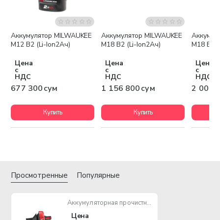
Аккумулятор MILWAUKEE
Аккумулятор MILWAUKEE
Аккумул
Бесплатная доставка
Беспла
M12 B2 (Li-Ion2Ач)
M18 B2 (Li-Ion2Ач)
M18 B5 (
Цена
Цена
Цена
с
с
с
НДС
НДС
НДС
677 300 сум
1 156 800 сум
2 003 
Купить
Купить
Просмотренные
Популярные
Аккумуляторная прочистная машина MILWAUKEE M12 BDC6-0C
Цена