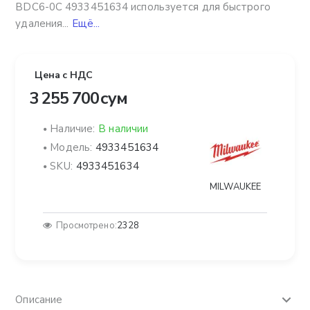
BDC6-0C 4933451634 используется для быстрого
удаления...
Ещё...
Цена с НДС
3 255 700 сум
Наличие:
В наличии
Модель:
4933451634
SKU:
4933451634
MILWAUKEE
Просмотрено:
2328
Описание