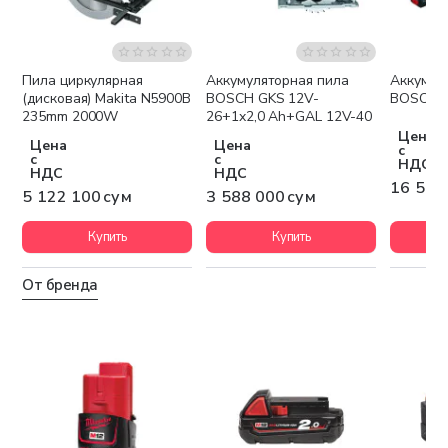
Пила циркулярная
Аккумуляторная пила
Аккумул
Бесплатная доставка
Бесплатная доставка
Беспла
(дисковая) Makita N5900B
BOSCH GKS 12V-
BOSCH G
235mm 2000W
26+1x2,0 Ah+GAL 12V-40
Цена
Цена
Цена
с
с
с
НДС
НДС
НДС
16 598
5 122 100 сум
3 588 000 сум
Купить
Купить
От бренда