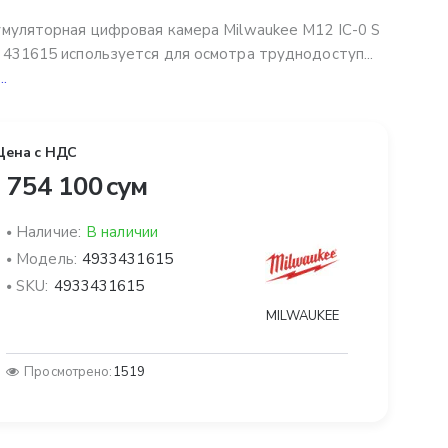
муляторная цифровая камера Milwaukee M12 IC-0 S
431615 используется для осмотра труднодоступ...
..
Цена с НДС
 754 100 сум
Наличие:
В наличии
Модель:
4933431615
SKU:
4933431615
MILWAUKEE
Просмотрено:
1519