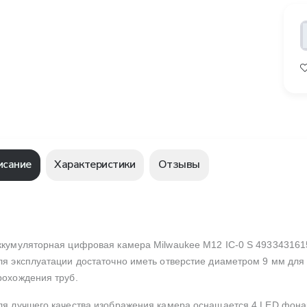
исание
Характеристики
Отзывы
ккумуляторная цифровая камера Milwaukee M12 IC-0 S 4933431615
ля эксплуатации достаточно иметь отверстие диаметром 9 мм для
рохождения труб.
ля лучшего качества изображения камера оснащается 4 LED фона