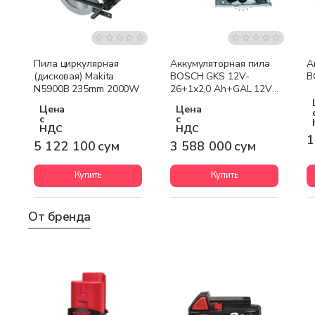
Бесплатная доставка
Бесплатная доставка
Пила циркулярная
Аккумуляторная пила
А
(дисковая) Makita
BOSCH GKS 12V-
B
N5900B 235mm 2000W
26+1x2,0 Ah+GAL 12V-
40
Цена
Цена
с
с
НДС
НДС
1
5 122 100 сум
3 588 000 сум
Купить
Купить
От бренда