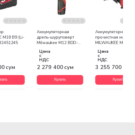
я доставка
Бесплатная доставка
Бесплатная доставк
ор
Аккумуляторная
Аккумуляторная
 M18 B9 (Li-
дрель-шуруповерт
прочистная машина
932451245
Milwaukee M12 BDD-
MILWAUKEE M12 BD
202С
0C
Цена
Цена
с
с
НДС
НДС
00 сум
2 279 400 сум
3 255 700 сум
пить
Купить
Купить