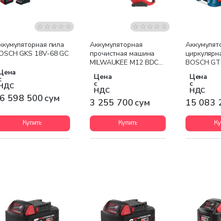
Бесплатная доставка
Бесплатная доставка
Бесплатна
ккумуляторная пила
Аккумуляторная
Аккумулят
OSCH GKS 18V-68 GC
прочистная машина
циркулярн
MILWAUKEE M12 BDC6-
BOSCH GT
0C
Цена
Цена
Цена
с
с
с
НДС
НДС
НДС
6 598 500 сум
3 255 700 сум
15 083 
Купить
Купить
Ку