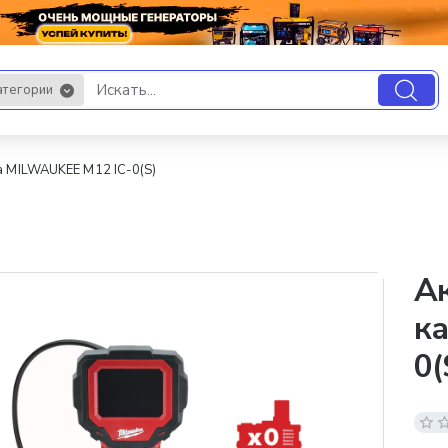
атегории
.
 MILWAUKEE M12 IC-0(S)
А
к
0(