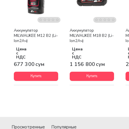
Бесплатная доставка
Аккумулятор
Аккумулятор
А
MILWAUKEE M12 B2 (Li-
MILWAUKEE M18 B2 (Li-
M
Ion2Ач)
Ion2Ач)
I
Цена
Цена
с
с
НДС
НДС
677 300 сум
1 156 800 сум
2
Купить
Купить
Просмотренные
Популярные