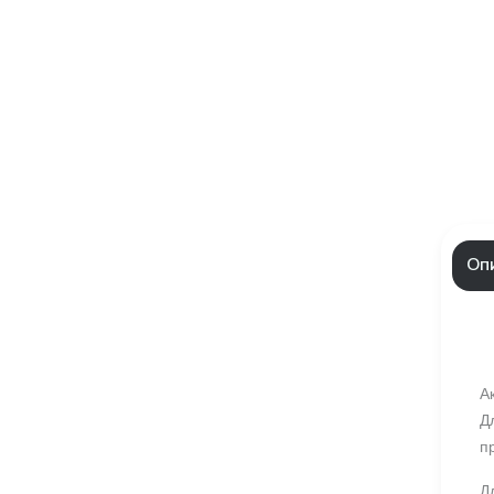
Оп
А
Д
п
Д