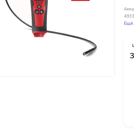
Акку
4933
Ещё.
3
платная доставка