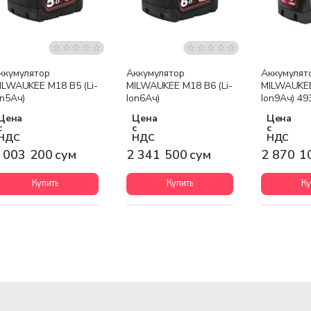
Бесплатная доставка
Бесплатная доставка
Бесплатна
ккумулятор
Аккумулятор
Аккумулят
ILWAUKEE M18 B5 (Li-
MILWAUKEE M18 B6 (Li-
MILWAUKEE
on5Ач)
Ion6Ач)
Ion9Ач) 4
Цена
Цена
Цена
с
с
с
НДС
НДС
НДС
 003 200 сум
2 341 500 сум
2 870 1
Купить
Купить
Ку