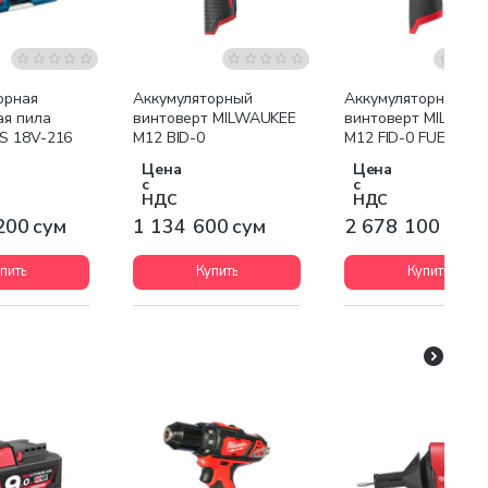
я доставка
Бесплатная доставка
Бесплатная доставк
орная
Аккумуляторный
Аккумуляторный
ая пила
винтоверт MILWAUKEE
винтоверт MILWAU
S 18V-216
M12 BID-0
M12 FID-0 FUEL
Цена
Цена
с
с
НДС
НДС
200 сум
1 134 600 сум
2 678 100 сум
пить
Купить
Купить