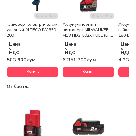
Гайковёрт электрический
Аккумуляторный
Аккумул
Бесплатная доставка
Беспла
ударный ALTECO IW 350-
винтоверт MILWAUKEE
гайкове
200
M18 FID2-502X FUEL (Li-
180 LI
Ion5Ач)
Цена
Цена
Цена
с
с
с
НДС
НДС
НДС
503 800 сум
6 351 300 сум
4 232 
Купить
Купить
От бренда