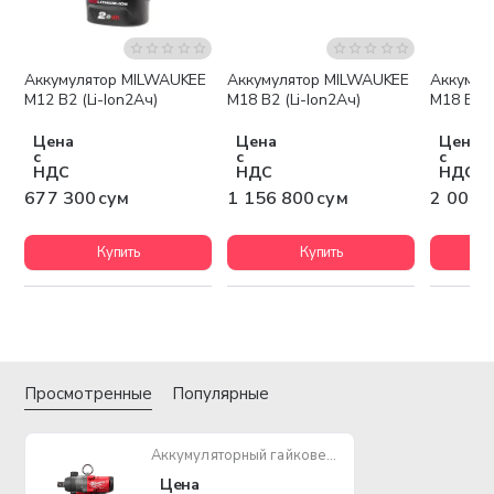
Аккумулятор MILWAUKEE
Аккумулятор MILWAUKEE
Аккумул
Бесплатная доставка
Беспла
M12 B2 (Li-Ion2Ач)
M18 B2 (Li-Ion2Ач)
M18 B5 (
Цена
Цена
Цена
с
с
с
НДС
НДС
НДС
677 300 сум
1 156 800 сум
2 003 
Купить
Купить
Просмотренные
Популярные
Аккумуляторный гайковерт MILWAUKEE M18 ONEFHIWF1-0X ONE-KEY FUEL 1"
Цена