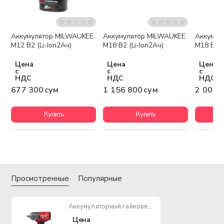
Аккумулятор MILWAUKEE
Аккумулятор MILWAUKEE
Аккумул
Бесплатная доставка
Беспла
M12 B2 (Li-Ion2Ач)
M18 B2 (Li-Ion2Ач)
M18 B5 (
Цена
Цена
Цена
с
с
с
НДС
НДС
НДС
677 300 сум
1 156 800 сум
2 003 
Купить
Купить
Просмотренные
Популярные
Аккумуляторный гайковерт MILWAUKEE M18 FHIWF12-0X FUEL (кейс HD BOX)
Цена