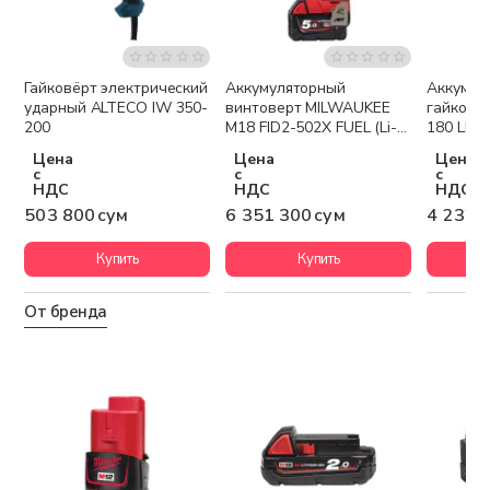
Гайковёрт электрический
Аккумуляторный
Аккумул
Бесплатная доставка
Беспла
ударный ALTECO IW 350-
винтоверт MILWAUKEE
гайкове
200
M18 FID2-502X FUEL (Li-
180 LI
Ion5Ач)
Цена
Цена
Цена
с
с
с
НДС
НДС
НДС
503 800 сум
6 351 300 сум
4 232 
Купить
Купить
От бренда