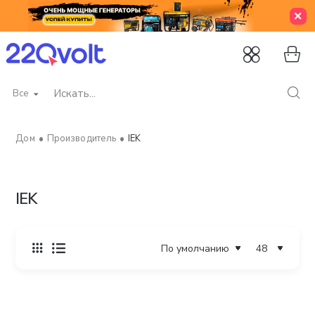
Все
Искать...
Производитель
IEK
home
IEK