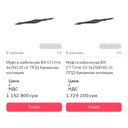
В наличии
IEK
В наличии
IEK
Бесплатная доставка
Бесплатная доставка
Муфта кабельная IEK Стт(тп)
Муфта кабельная IEK
4х70/120 с/г ППД бумажная
СТТ(тп)-10 3х150/240 с/г
изоляция
ППД бумажная изоляция
Цена
Цена
с
с
НДС
НДС
1 152 800 сум
1 729 200 сум
Купить
Купить