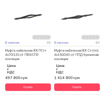
В наличии
IEK
В наличии
IEK
Бесплатная доставка
Муфта кабельная IEK ПСтт
Муфта кабельная IEK Стт(тп)
4х70/120 с/г ПВХ/СПЭ
4х150/240 с/г ППД бумажная
изоляция
изоляция
Цена
Цена
с
с
НДС
НДС
497 800 сум
1 414 800 сум
Купить
Купить