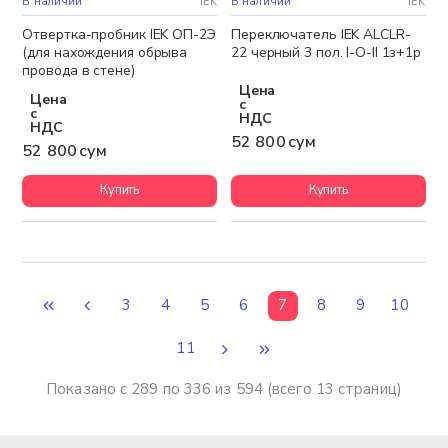
В наличии
IEK
В наличии
IEK
Отвертка-пробник IEK ОП-2Э
Переключатель IEK АLСLR-
(для нахождения обрыва
22 черный 3 пол. I-O-II 1з+1р
провода в стене)
Цена
Цена
с
с
НДС
НДС
52 800 сум
52 800 сум
Купить
Купить
3
4
5
6
7
8
9
10
11
Показано с 289 по 336 из 594 (всего 13 страниц)