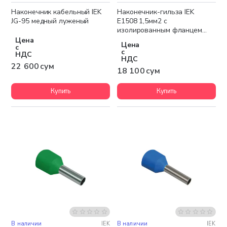
Наконечник кабельный IEK
Наконечник-гильза IEK
JG-95 медный луженый
Е1508 1,5мм2 с
изолированным фланцем
(красный) (100шт)
Цена
Цена
с
с
НДС
НДС
22 600 сум
18 100 сум
Купить
Купить
В наличии
IEK
В наличии
IEK