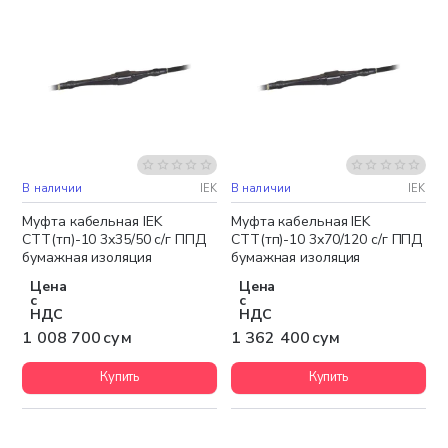
В наличии
IEK
В наличии
IEK
Бесплатная доставка
Муфта кабельная IEK
Муфта кабельная IEK
СТТ(тп)-10 3х35/50 с/г ППД
СТТ(тп)-10 3х70/120 с/г ППД
бумажная изоляция
бумажная изоляция
Цена
Цена
с
с
НДС
НДС
1 008 700 сум
1 362 400 сум
Купить
Купить