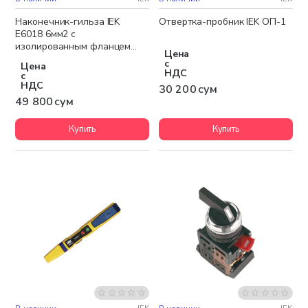
Наконечник-гильза IEK
Отвертка-пробник IEK ОП-1
Е6018 6мм2 с
изолированным фланцем
Цена
(светло-зеленый) (100шт)
с
Цена
НДС
с
НДС
30 200 сум
49 800 сум
Купить
Купить