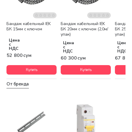
Бандаж кабельный IEK
Бандаж кабельный IEK
Бандаж 
БК 15мм с ключом
БК 20мм с ключом (2,0м/
БК 25мм 
упак)
упак)
Цена
Цена
Цена
с
с
с
НДС
НДС
НДС
52 800 сум
60 300 сум
67 800
Купить
Купить
От бренда