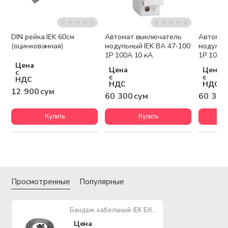
DIN рейка IEK 60см
Автомат выключатель
Автомат
(оцинкованная)
модульный IEK ВА 47-100
модульн
1P 100А 10 кА
1P 10А 1
Цена
Цена
Цена
с
с
с
НДС
НДС
НДС
12 900 сум
60 300 сум
60 300
Купить
Купить
Просмотренные
Популярные
Бандаж кабельный IEK БК 30мм с ключом (2,0м/упак)
Цена