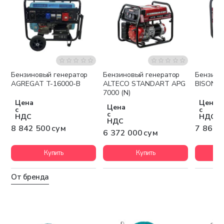
Бензиновый генератор
Бензиновый генератор
Бензино
Бесплатная доставка
Бесплатная доставка
Беспла
AGREGAT T-16000-B
ALTECO STANDART APG
BISON B
7000 (N)
Цена
Цена
Цена
с
с
с
НДС
НДС
НДС
8 842 500 сум
7 860 
6 372 000 сум
Купить
Купить
От бренда