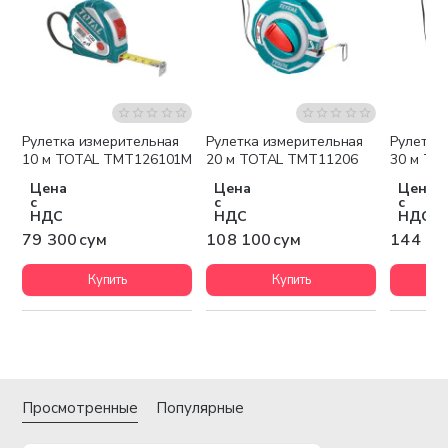
Рулетка измерительная
Рулетка измерительная
Рулетка
10 м TOTAL TMT126101M
20 м TOTAL TMT11206
30 м TO
Цена
Цена
Цена
с
с
с
НДС
НДС
НДС
79 300 сум
108 100 сум
144 10
Купить
Купить
Просмотренные
Популярные