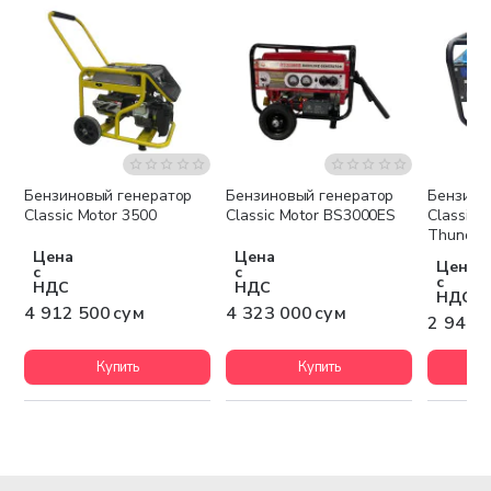
Бензиновый генератор
Бензиновый генератор
Бензино
Бесплатная доставка
Бесплатная доставка
Беспла
Classic Motor 3500
Classic Motor BS3000ES
Classic 
Thunder
Цена
Цена
Цена
с
с
с
НДС
НДС
НДС
4 912 500 сум
4 323 000 сум
2 947 
Купить
Купить