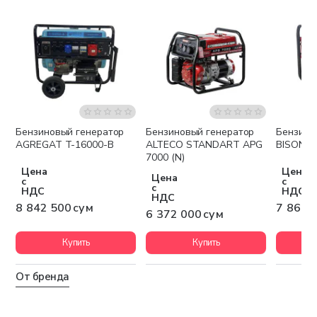
Бензиновый генератор
Бензиновый генератор
Бензино
Бесплатная доставка
Бесплатная доставка
Беспла
AGREGAT T-16000-B
ALTECO STANDART APG
BISON B
7000 (N)
Цена
Цена
Цена
с
с
с
НДС
НДС
НДС
8 842 500 сум
7 860 
6 372 000 сум
Купить
Купить
От бренда