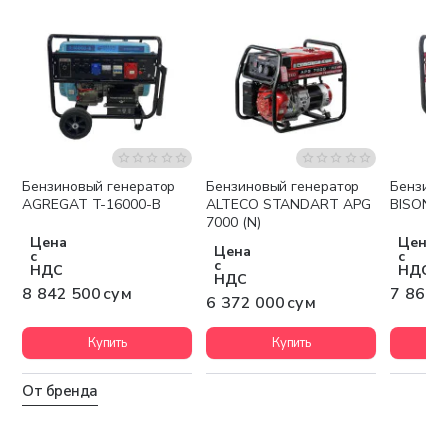
Бензиновый генератор
Бензиновый генератор
Бензино
Бесплатная доставка
Бесплатная доставка
Беспла
AGREGAT T-16000-B
ALTECO STANDART APG
BISON B
7000 (N)
Цена
Цена
Цена
с
с
с
НДС
НДС
НДС
8 842 500 сум
7 860 
6 372 000 сум
Купить
Купить
От бренда