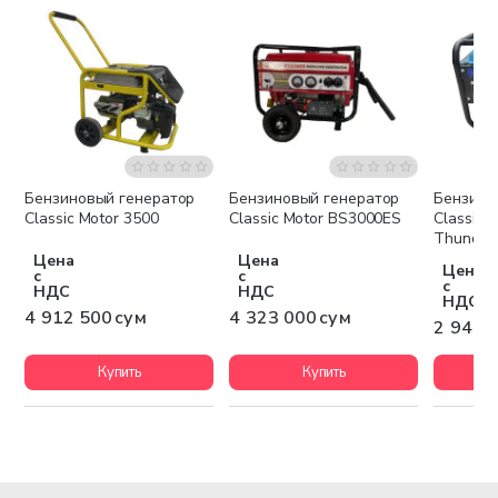
Бензиновый генератор
Бензиновый генератор
Бензино
Бесплатная доставка
Бесплатная доставка
Беспла
Classic Motor 3500
Classic Motor BS3000ES
Classic 
Thunder
Цена
Цена
Цена
с
с
с
НДС
НДС
НДС
4 912 500 сум
4 323 000 сум
2 947 
Купить
Купить