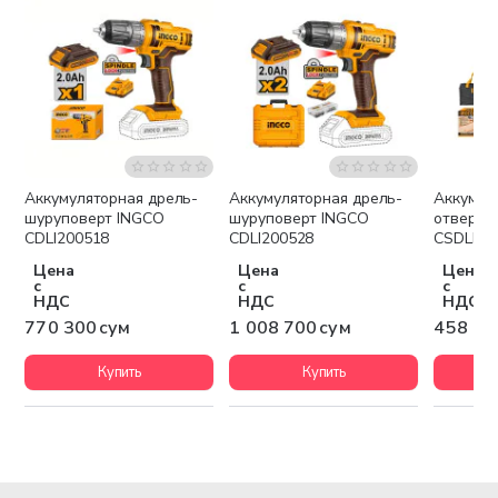
Аккумуляторная дрель-
Аккумуляторная дрель-
Аккумул
шуруповерт INGCO
шуруповерт INGCO
отвертк
CDLI200518
CDLI200528
CSDLI08
Цена
Цена
Цена
с
с
с
НДС
НДС
НДС
770 300 сум
1 008 700 сум
458 50
Купить
Купить