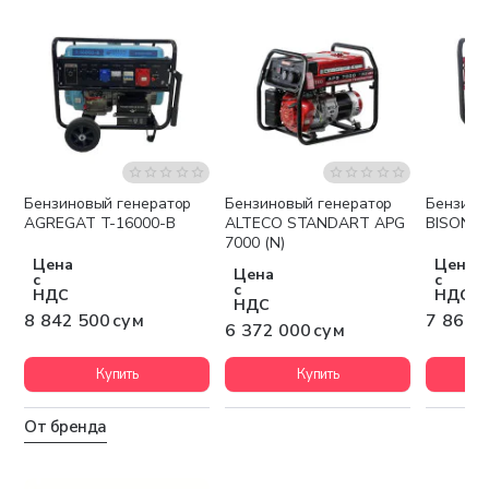
Бензиновый генератор
Бензиновый генератор
Бензино
Бесплатная доставка
Бесплатная доставка
Беспла
AGREGAT T-16000-B
ALTECO STANDART APG
BISON B
7000 (N)
Цена
Цена
Цена
с
с
с
НДС
НДС
НДС
8 842 500 сум
7 860 
6 372 000 сум
Купить
Купить
От бренда