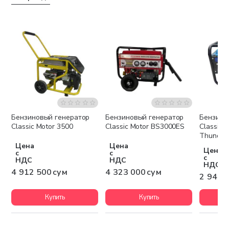
Бензиновый генератор
Бензиновый генератор
Бензино
Бесплатная доставка
Бесплатная доставка
Беспла
Classic Motor 3500
Classic Motor BS3000ES
Classic 
Thunder
Цена
Цена
Цена
с
с
с
НДС
НДС
НДС
4 912 500 сум
4 323 000 сум
2 947 
Купить
Купить