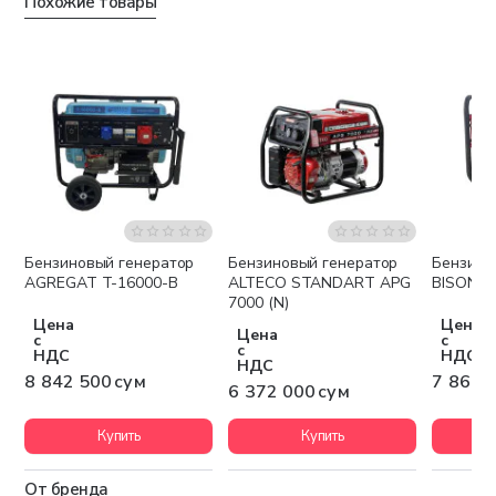
Похожие товары
Бензиновый генератор
Бензиновый генератор
Бензино
Бесплатная доставка
Бесплатная доставка
Беспла
AGREGAT T-16000-B
ALTECO STANDART APG
BISON B
7000 (N)
Цена
Цена
Цена
с
с
с
НДС
НДС
НДС
8 842 500 сум
7 860 
6 372 000 сум
Купить
Купить
От бренда