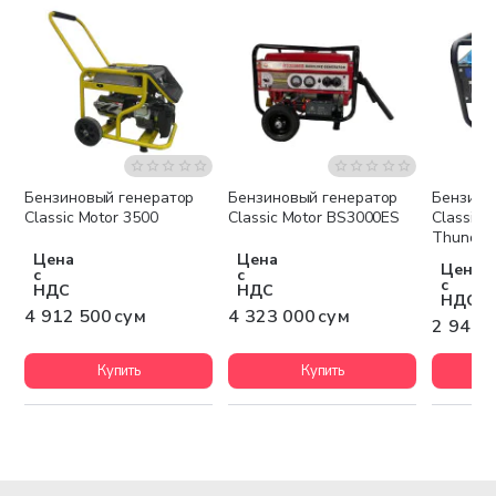
Бензиновый генератор
Бензиновый генератор
Бензино
Бесплатная доставка
Бесплатная доставка
Беспла
Classic Motor 3500
Classic Motor BS3000ES
Classic 
Thunder
Цена
Цена
Цена
с
с
с
НДС
НДС
НДС
4 912 500 сум
4 323 000 сум
2 947 
Купить
Купить