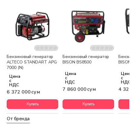
Бензиновый генератор
Бензиновый генератор
Бензино
Бесплатная доставка
Бесплатная доставка
Беспла
ALTECO STANDART APG
BISON BS8500
BISON 
7000 (N)
Цена
Цена
Цена
с
с
с
НДС
НДС
НДС
7 860 000 сум
4 323 
6 372 000 сум
Купить
Купить
От бренда