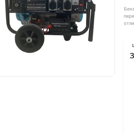
Бенз
пере
отли
3
платная доставка