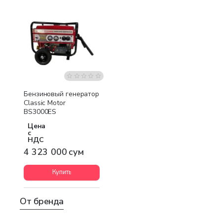
Бесплатная доставка
Бензиновый генератор
Classic Motor
BS3000ES
Цена
с
НДС
4 323 000 сум
Купить
От бренда