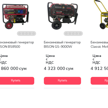
Бесплатная доставка
Бесплатная доставка
Бесплатна
ензиновый генератор
Бензиновый генератор
Бензиновы
ISON BS8500
BISON GS-9000W
Classic Mo
Цена
Цена
Цена
с
с
с
НДС
НДС
НДС
 860 000 сум
4 323 000 сум
4 912 5
Купить
Купить
Ку