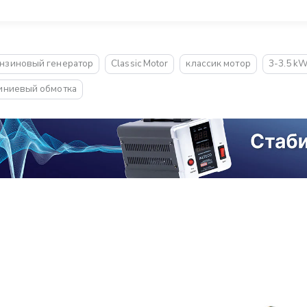
нзиновый генератор
Classic Motor
классик мотор
3-3.5 kW
иниевый обмотка