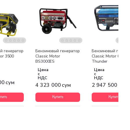
я доставка
Бесплатная доставка
Бесплатная доставк
й генератор
Бензиновый генератор
Бензиновый генера
tor 3500
Classic Motor
Classic Motor CL12
BS3000ES
Thunder
Цена
Цена
с
с
НДС
НДС
00 сум
4 323 000 сум
2 947 500 сум
пить
Купить
Купить