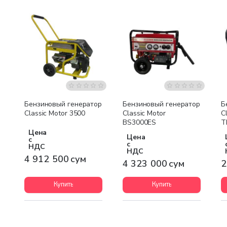
Бесплатная доставка
Бесплатная доставка
Бензиновый генератор
Бензиновый генератор
Б
Classic Motor 3500
Classic Motor
C
BS3000ES
T
Цена
Цена
с
с
НДС
НДС
4 912 500 сум
4 323 000 сум
2
Купить
Купить