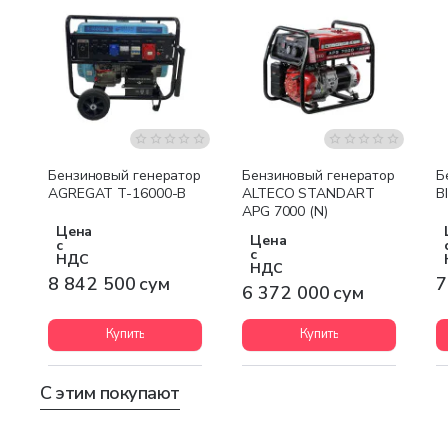
Бесплатная доставка
Бесплатная доставка
Бензиновый генератор
Бензиновый генератор
Б
AGREGAT T-16000-B
ALTECO STANDART
B
APG 7000 (N)
Цена
Цена
с
с
НДС
НДС
8 842 500 сум
7
6 372 000 сум
Купить
Купить
С этим покупают