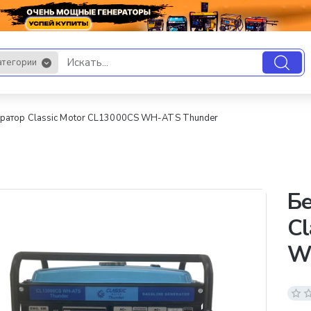
атегории
.
ратор Classic Motor CL13000CS WH-ATS Thunder
Бе
Cl
W