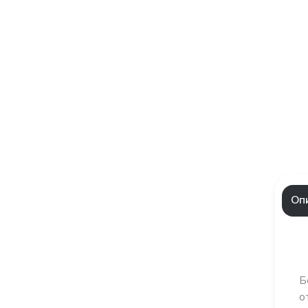
Оп
Б
о