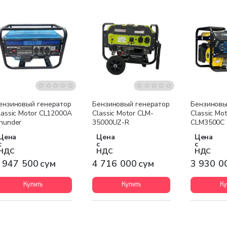
Бесплатная доставка
Бесплатная доставка
Бесплатна
ензиновый генератор
Бензиновый генератор
Бензиновы
lassic Motor CL12000A
Classic Motor CLM-
Classic Mot
hunder
35000UZ-R
CLM3500C
Цена
Цена
Цена
с
с
с
НДС
НДС
НДС
 947 500 сум
4 716 000 сум
3 930 0
Купить
Купить
Ку