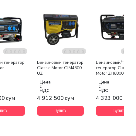
я доставка
Бесплатная доставка
Бесплатная доставк
й генератор
Бензиновый генератор
Бензиновый/газовы
or
Classic Motor CLM4500
генератор Classic
UZ
Motor ZH6800YM
Цена
Цена
с
с
НДС
НДС
00 сум
4 912 500 сум
4 323 000 сум
пить
Купить
Купить