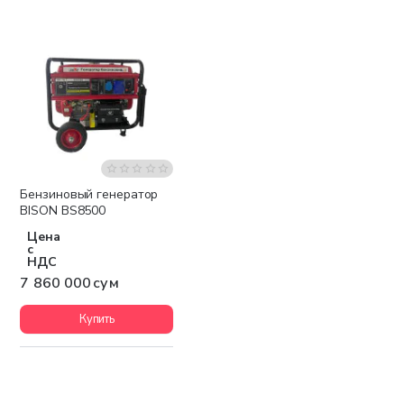
Бензиновый генератор
Бесплатная доставка
BISON BS8500
Цена
с
НДС
7 860 000 сум
Купить