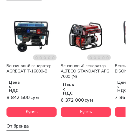
Бензиновый генератор
Бензиновый генератор
Бензино
Бесплатная доставка
Бесплатная доставка
Беспла
AGREGAT T-16000-B
ALTECO STANDART APG
BISON B
7000 (N)
Цена
Цена
Цена
с
с
с
НДС
НДС
НДС
8 842 500 сум
7 860 
6 372 000 сум
Купить
Купить
От бренда