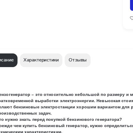
исание
Характеристики
Отзывы
ензогенератор – это относительно небольшой по размеру и 
ратковременной выработки электроэнергии. Невысокая стоим
елают бензиновые электростанции хорошим вариантом для 
роизводственных задач.
то нужно знать перед покупкой бензинового генератора?
режде чем купить бензиновый генератор, нужно определиться
ехническим характеристикам.