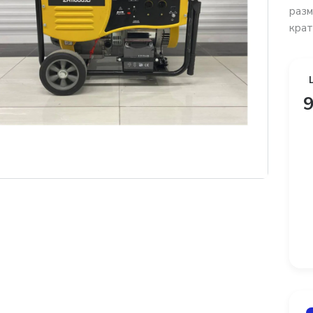
разм
крат
9
платная доставка