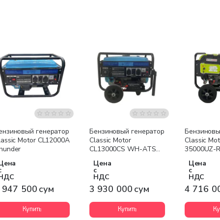
Бесплатная доставка
Бесплатная доставка
Бесплатна
ензиновый генератор
Бензиновый генератор
Бензиновы
lassic Motor CL12000A
Classic Motor
Classic Mo
hunder
CL13000CS WH-ATS
35000UZ-
Thunder
Цена
Цена
Цена
с
с
с
НДС
НДС
НДС
 947 500 сум
3 930 000 сум
4 716 0
Купить
Купить
Ку