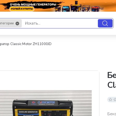
атегории
.
ратор Classic Motor ZH11000JD
Бе
Cl
Бенз