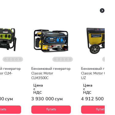
я доставка
Бесплатная доставка
Бесплатная доставк
й генератор
Бензиновый генератор
Бензиновый генера
tor CLM-
Classic Motor
Classic Motor CLM4
R
CLM3500C
UZ
Цена
Цена
с
с
НДС
НДС
00 сум
3 930 000 сум
4 912 500 сум
пить
Купить
Купить