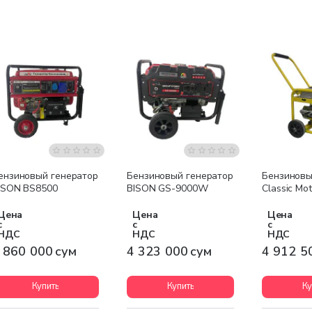
Бесплатная доставка
Бесплатная доставка
Бесплатна
ензиновый генератор
Бензиновый генератор
Бензиновы
ISON BS8500
BISON GS-9000W
Classic Mo
Цена
Цена
Цена
с
с
с
НДС
НДС
НДС
 860 000 сум
4 323 000 сум
4 912 5
Купить
Купить
Ку