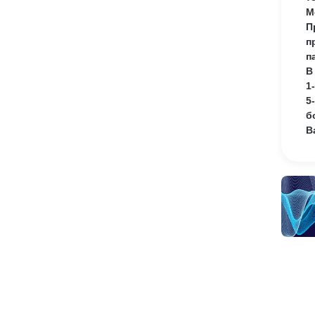
М
П
п
п
В
1
5
б
В