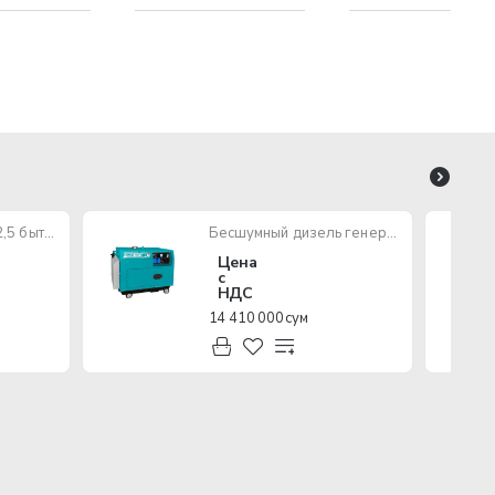
Провод ПУГНП 2х2,5 бытового назначения (многожильный)
Бесшумный дизель генератор TOTAL TP250001
Цена
с
НДС
14 410 000 сум