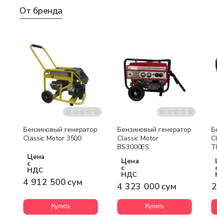
От бренда
Бесплатная доставка
Бесплатная доставка
Бензиновый генератор
Бензиновый генератор
Б
Classic Motor 3500
Classic Motor
C
BS3000ES
T
Цена
Цена
с
с
НДС
НДС
4 912 500 сум
4 323 000 сум
2
Купить
Купить