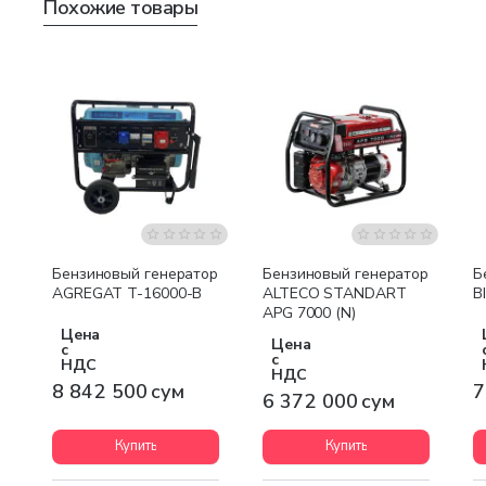
Похожие товары
Бесплатная доставка
Бесплатная доставка
Бензиновый генератор
Бензиновый генератор
Б
AGREGAT T-16000-B
ALTECO STANDART
B
APG 7000 (N)
Цена
Цена
с
с
НДС
НДС
8 842 500 сум
7
6 372 000 сум
Купить
Купить