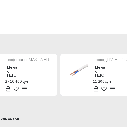
Перфоратор MAKITA HR2470 780W SDS-Plus
Цена
Цена
с
с
НДС
НДС
2 410 400 сум
11 200 сум
клиентов