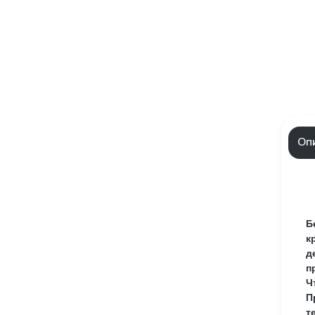
Оп
Б
к
д
п
Ч
П
т