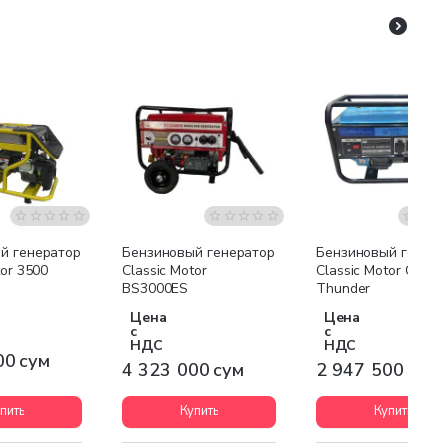
я доставка
Бесплатная доставка
Бесплатная доставк
й генератор
Бензиновый генератор
Бензиновый генера
tor 3500
Classic Motor
Classic Motor CL12
BS3000ES
Thunder
Цена
Цена
с
с
НДС
НДС
00 сум
4 323 000 сум
2 947 500 сум
пить
Купить
Купить