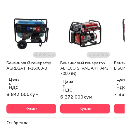
Бензиновый генератор
Бензиновый генератор
Бензино
Бесплатная доставка
Бесплатная доставка
Беспла
AGREGAT T-16000-B
ALTECO STANDART APG
BISON B
7000 (N)
Цена
Цена
Цена
с
с
с
НДС
НДС
НДС
8 842 500 сум
7 860 
6 372 000 сум
Купить
Купить
От бренда