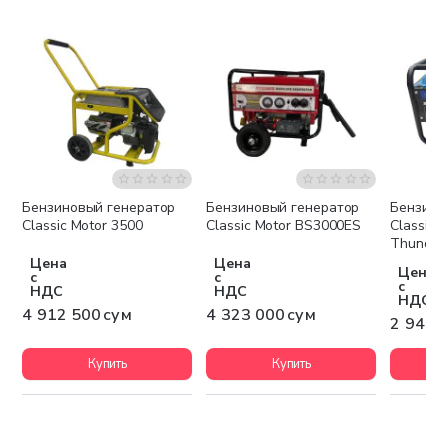
Бензиновый генератор
Бензиновый генератор
Бензино
Бесплатная доставка
Бесплатная доставка
Беспла
Classic Motor 3500
Classic Motor BS3000ES
Classic 
Thunder
Цена
Цена
Цена
с
с
с
НДС
НДС
НДС
4 912 500 сум
4 323 000 сум
2 947 
Купить
Купить