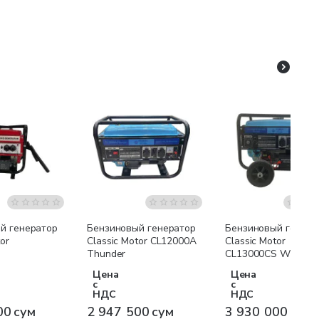
я доставка
Бесплатная доставка
Бесплатная доставк
й генератор
Бензиновый генератор
Бензиновый генера
or
Classic Motor CL12000A
Classic Motor
Thunder
CL13000CS WH-AT
Thunder
Цена
Цена
с
с
НДС
НДС
00 сум
2 947 500 сум
3 930 000 сум