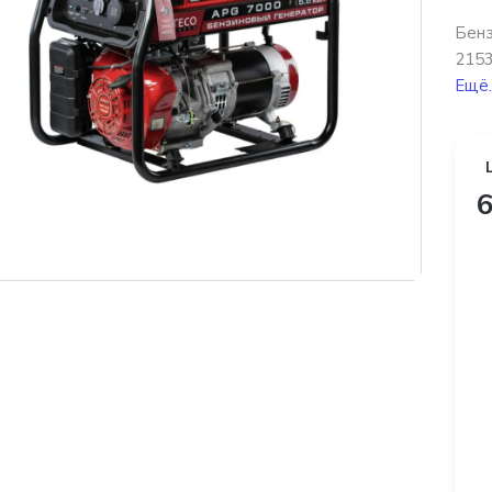
Бенз
2153
Ещё.
6
платная доставка