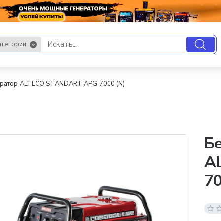
атегории
.
ератор ALTECO STANDART APG 7000 (N)
Бе
A
70