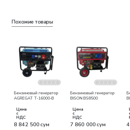
Похожие товары
Бесплатная доставка
Бесплатная доставка
Бензиновый генератор
Бензиновый генератор
Б
AGREGAT T-16000-B
BISON BS8500
B
Цена
Цена
с
с
НДС
НДС
8 842 500 сум
7 860 000 сум
4