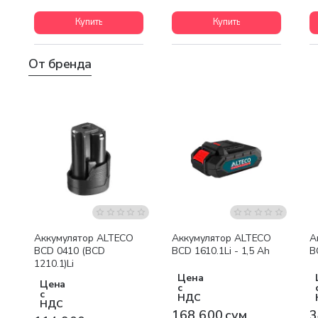
Купить
Купить
От бренда
Аккумулятор ALTECO
Аккумулятор ALTECO
А
BCD 0410 (BCD
BCD 1610.1Li - 1,5 Ah
B
1210.1)Li
Цена
Цена
с
с
НДС
НДС
168 600 сум
3