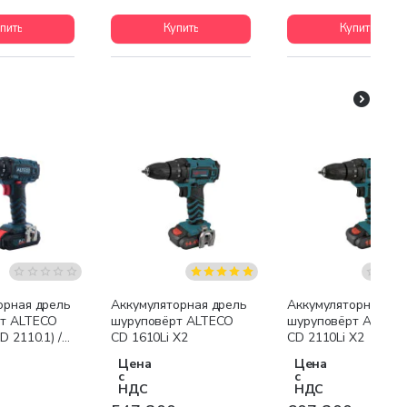
пить
Купить
Купить
орная дрель
Аккумуляторная дрель
Аккумуляторная др
т ALTECO
шуруповёрт ALTECO
шуруповёрт ALTEC
D 2110.1) /
CD 1610Li X2
CD 2110Li X2
Цена
Цена
с
с
НДС
НДС