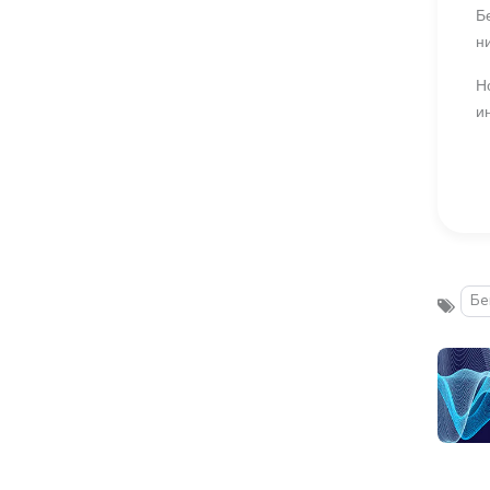
Б
н
Н
и
Бе