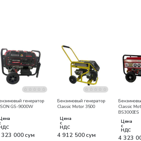
Бесплатная доставка
Бесплатная доставка
Бесплатна
ензиновый генератор
Бензиновый генератор
Бензиновы
ISON GS-9000W
Classic Motor 3500
Classic Mot
BS3000ES
Цена
Цена
Цена
с
с
с
НДС
НДС
НДС
 323 000 сум
4 912 500 сум
4 323 0