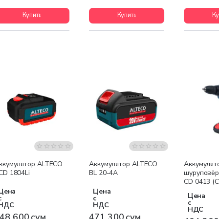
Купить
Купить
Ку
ккумулятор ALTECO
Аккумулятор ALTECO
Аккумулят
CD 1804Li
BL 20-4A
шуруповёр
CD 0413 (C
21V
Цена
Цена
Цена
с
с
с
НДС
НДС
НДС
48 600 сум
471 300 сум