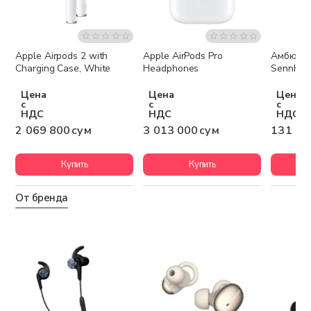
Apple Airpods 2 with
Apple AirPods Pro
Амбюшу
Бесплатная доставка
Бесплатная доставка
Charging Case, White
Headphones
Sennheis
Цена
Цена
Цена
с
с
с
НДС
НДС
НДС
2 069 800 сум
3 013 000 сум
131 60
Купить
Купить
От бренда