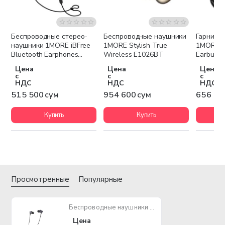
Беспроводные cтерео-
Беспроводные наушники
Гарниту
наушники 1MORE iBFree
1MORE Stylish True
1MORE T
Bluetooth Earphones
Wireless E1026BT
Earbuds
E1018BT
Цена
Цена
Цена
с
с
с
НДС
НДС
НДС
515 500 сум
954 600 сум
656 40
Купить
Купить
Просмотренные
Популярные
Беспроводные наушники 1MORE Piston Fit Bluetooth E1028BT
Цена