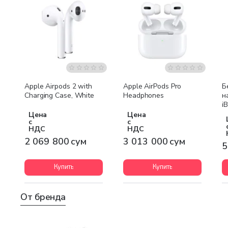
Бесплатная доставка
Бесплатная доставка
Apple Airpods 2 with
Apple AirPods Pro
Б
Charging Case, White
Headphones
н
i
E
Цена
Цена
с
с
НДС
НДС
2 069 800 сум
3 013 000 сум
5
Купить
Купить
От бренда