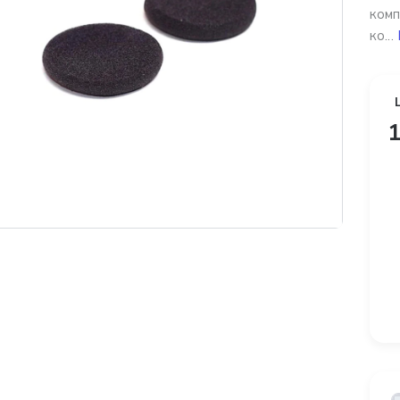
комп
ко...
1