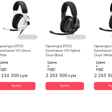
Бесплатная доставка
Бесплатная доставка
Бесплатна
арнитура EPOS
Гарнитура EPOS
Гарнитура
ennheiser H3 Ghost,
Sennheiser H3 Hybrid,
Sennheiser
hite
Onyx Black
Onyx Whit
Цена
Цена
Цена
с
с
с
НДС
НДС
НДС
 134 300 сум
2 253 500 сум
2 253 5
Купить
Купить
Ку