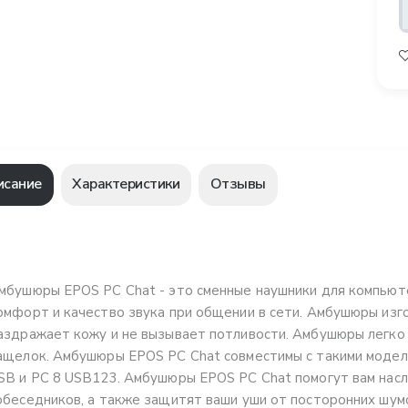
исание
Характеристики
Отзывы
мбушюры EPOS PC Chat - это сменные наушники для компьют
омфорт и качество звука при общении в сети. Амбушюры изго
аздражает кожу и не вызывает потливости. Амбушюры легко 
ащелок. Амбушюры EPOS PC Chat совместимы с такими моделя
SB и PC 8 USB123. Амбушюры EPOS PC Chat помогут вам насл
обеседников, а также защитят ваши уши от посторонних шум