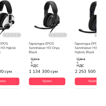
я доставка
Бесплатная доставка
Бесплатная доставк
 EPOS
Гарнитура EPOS
Гарнитура EPOS
 H3 Hybrid,
Sennheiser H3 Onyx,
Sennheiser H3 Pro
e
Black
Hybrid, Black
Цена
Цена
с
с
НДС
НДС
00 сум
1 134 300 сум
2 253 500 сум
пить
Купить
Купить