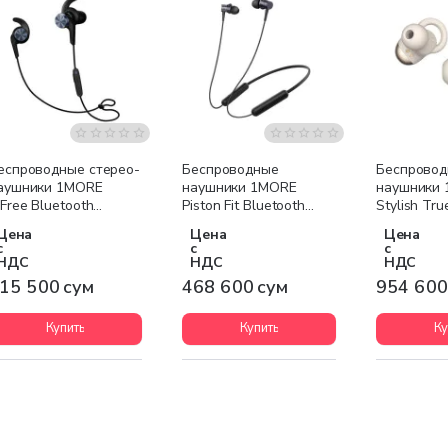
еспроводные cтерео-
Беспроводные
Беспрово
аушники 1MORE
наушники 1MORE
наушники
BFree Bluetooth
Piston Fit Bluetooth
Stylish Tru
arphones E1018BT
E1028BT
E1026BT
Цена
Цена
Цена
с
с
с
НДС
НДС
НДС
15 500 сум
468 600 сум
954 600
Купить
Купить
Ку