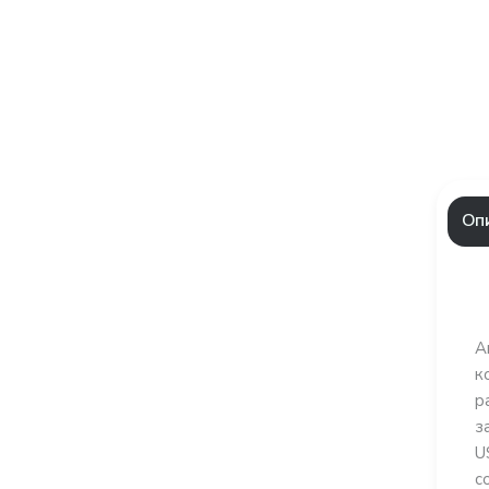
Оп
А
к
р
з
U
с