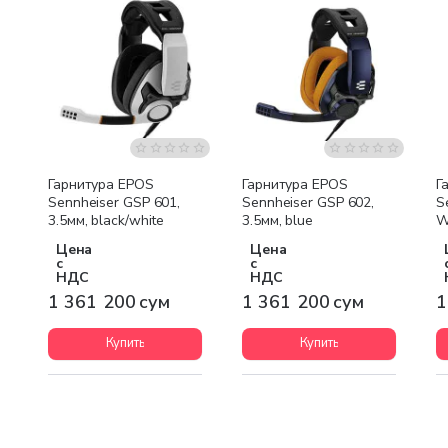
Бесплатная доставка
Бесплатная доставка
Гарнитура EPOS
Гарнитура EPOS
Г
Sennheiser GSP 601,
Sennheiser GSP 602,
S
3.5мм, black/white
3.5мм, blue
W
Цена
Цена
с
с
НДС
НДС
1 361 200 сум
1 361 200 сум
1
Купить
Купить