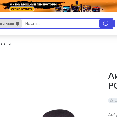
атегории
.
PC Chat
А
PC
Амбу