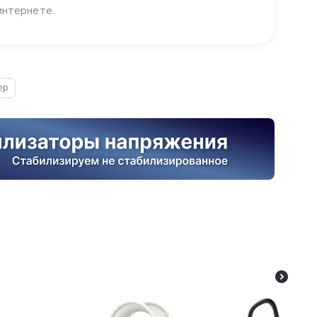
интернете.
ер