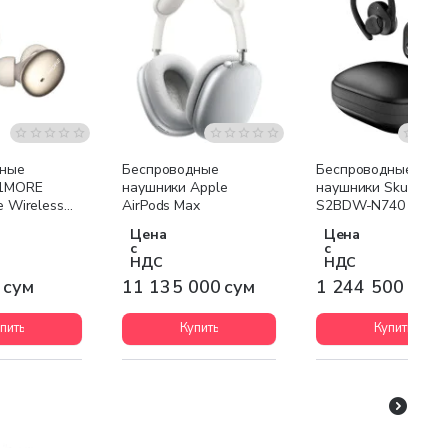
Бесплатная доставка
Бесплатная доставк
дные
Беспроводные
Беспроводные
 1MORE
наушники Apple
наушники Skullcand
e Wireless
AirPods Max
S2BDW-N740
Цена
Цена
с
с
НДС
НДС
 сум
11 135 000 сум
1 244 500 сум
пить
Купить
Купить