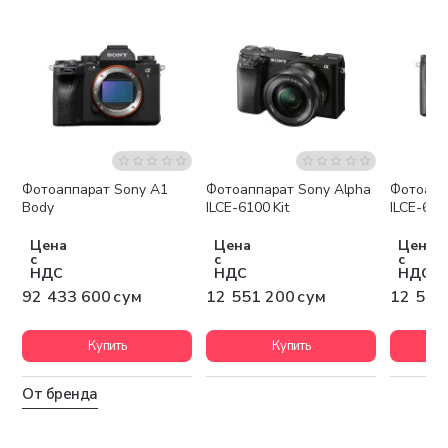
Фотоаппарат Sony A1
Фотоаппарат Sony Alpha
Фотоапп
Бесплатная доставка
Бесплатная доставка
Беспла
Body
ILCE-6100 Kit
ILCE-640
Цена
Цена
Цена
с
с
с
НДС
НДС
НДС
92 433 600 сум
12 551 200 сум
12 551
Купить
Купить
От бренда