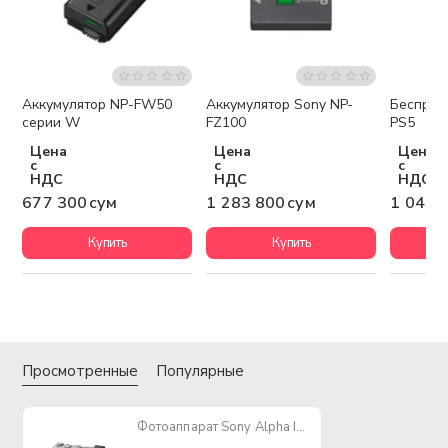
Аккумулятор NP-FW50
Аккумулятор Sony NP-
Беспров
Бесплатная доставка
Беспла
серии W
FZ100
PS5
Цена
Цена
Цена
с
с
с
НДС
НДС
НДС
677 300 сум
1 283 800 сум
1 048 
Купить
Купить
Просмотренные
Популярные
Фотоаппарат Sony Alpha ILCE-7CL Kit FE 28-60mm f/4-5.6, серебристый