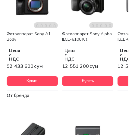
Фотоаппарат Sony A1
Фотоаппарат Sony Alpha
Фотоапп
Бесплатная доставка
Бесплатная доставка
Беспла
Body
ILCE-6100 Kit
ILCE-640
Цена
Цена
Цена
с
с
с
НДС
НДС
НДС
92 433 600 сум
12 551 200 сум
12 551
Купить
Купить
От бренда