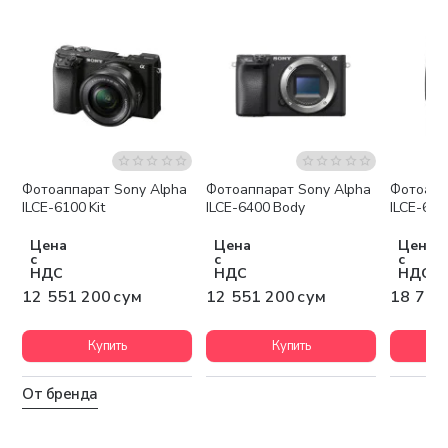
Фотоаппарат Sony Alpha
Фотоаппарат Sony Alpha
Фотоапп
Бесплатная доставка
Бесплатная доставка
Беспла
ILCE-6100 Kit
ILCE-6400 Body
ILCE-6600
Цена
Цена
Цена
с
с
с
НДС
НДС
НДС
12 551 200 сум
12 551 200 сум
18 775
Купить
Купить
От бренда