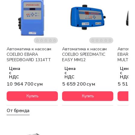
Автоматика к насосам
Автоматика к насосам
Автомат
Бесплатная доставка
Бесплатная доставка
Беспла
COELBO EBARA
COELBO SPEEDMATIC
EBARA 
SPEEDBOARD 1314TT
EASY MM12
MULTIMA
Цена
Цена
Цена
с
с
с
НДС
НДС
НДС
10 964 700 сум
5 659 200 сум
5 517 
Купить
Купить
От бренда