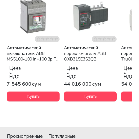
Автоматический
Автоматический
Автомат
Бесплатная доставка
Бесплатная доставка
Беспла
выключатель ABB
переключатель ABB
переклю
MS5100-100 In=100 3p F F
OXB315E3S2QB
TruONE
UL/CSA Tmax MMS
630А 3P
Цена
Цена
Цена
с
с
с
НДС
НДС
НДС
7 545 600 сум
44 016 000 сум
54 050
Купить
Купить
Просмотренные
Популярные