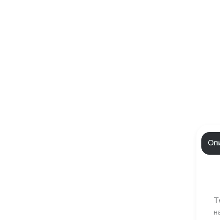
Оп
Т
н