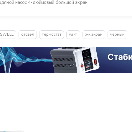
одяной насос 4-дюймовый большой экран.
ASWELL
сасвэл
термостат
wi-fi
жк экран
черный