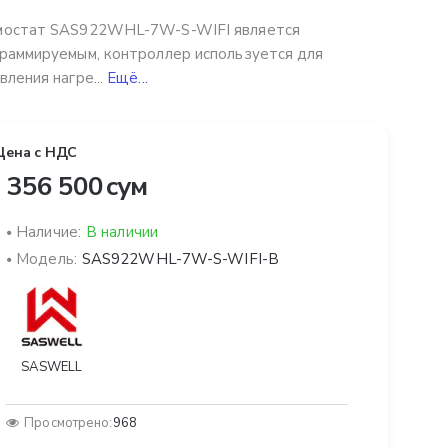
мостат SAS922WHL-7W-S-WIFI является
раммируемым, контроллер используется для
вления нагре...
Ещё...
Цена с НДС
 356 500 сум
Наличие:
В наличии
Модель:
SAS922WHL-7W-S-WIFI-B
SASWELL
Просмотрено:
968