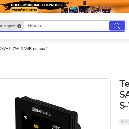
атегории
.
22WHL-7W-S-WIFI (черный)
Те
S
S-