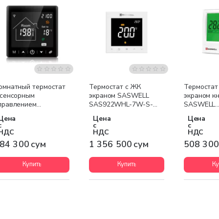
Бесплатная доставка
омнатный термостат
Термостат с ЖК
Термостат
 сенсорным
экраном SASWELL
экраном к
правлением
SAS922WHL-7W-S-
SASWELL
ASWELL TR9B-WIFI-
WIFI (белый)
SAS803WH
Цена
Цена
Цена
P чёрный
с
с
с
НДС
НДС
НДС
84 300 сум
1 356 500 сум
508 300
Купить
Купить
Ку