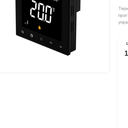
Тер
прог
упра
1
платная доставка