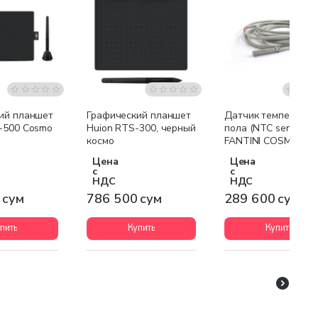
ий планшет
Графический планшет
Датчик температур
-500 Cosmo
Huion RTS-300, черный
пола (NTC sensor)
космо
FANTINI COSMI EC1
для CH115-16
Цена
Цена
с
с
НДС
НДС
 сум
786 500 сум
289 600 сум
пить
Купить
Купить