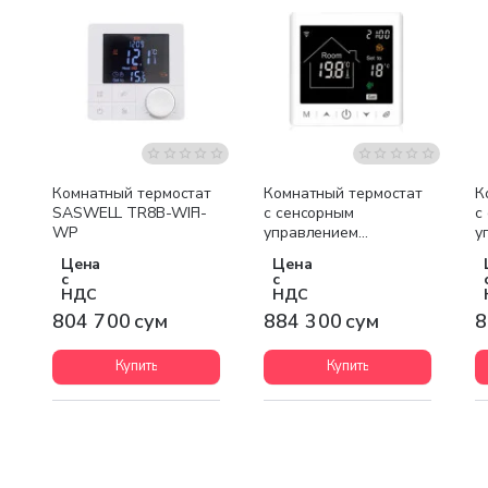
Комнатный термостат
Комнатный термостат
К
SASWELL TR8B-WIFI-
с сенсорным
с
WP
управлением
у
SASWELL TR9B-WIFI-
S
Цена
Цена
WP белый
W
с
с
НДС
НДС
804 700 сум
884 300 сум
8
Купить
Купить