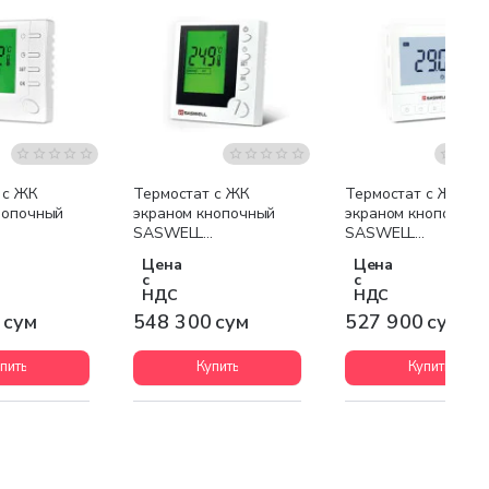
 с ЖК
Термостат с ЖК
Термостат с ЖК
нопочный
экраном кнопочный
экраном кнопочный
SASWELL
SASWELL
L-7 белый
SAS803XWHL-7 белый
SAS920WHL-7 бел
Цена
Цена
с
с
НДС
НДС
 сум
548 300 сум
527 900 сум
пить
Купить
Купить