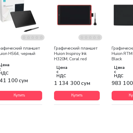
Бесплатная доставка
рафический планшет
Графический планшет
Графическ
uion HS64, черный
Huion Inspiroy Ink
Huion RTM
H320M, Coral red
Black
Цена
Цена
Цена
с
с
с
НДС
НДС
НДС
41 100 сум
1 134 300 сум
983 100
Купить
Купить
Ку