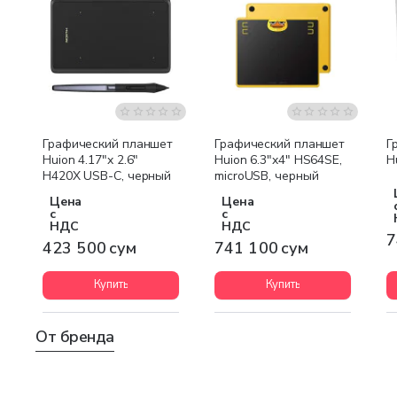
Графический планшет
Графический планшет
Г
Huion 4.17"x 2.6"
Huion 6.3"x4" HS64SE,
H
H420X USB-C, черный
microUSB, черный
Цена
Цена
с
с
НДС
НДС
7
423 500 сум
741 100 сум
Купить
Купить
От бренда