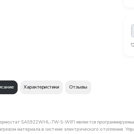
исание
Характеристики
Отзывы
ермостат SAS922WHL-7W-S-WIFI является программируемым,
агревом материала в системе электрического отопления. Упр