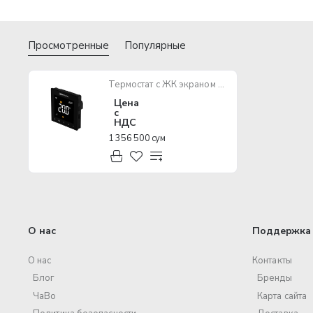
Просмотренные
Популярные
Термостат с ЖК экраном SASWELL SAS922WHL-7W-S-WIFI (черный)
Цена
с
НДС
1 356 500 сум
О нас
Поддержка 
О нас
Контакты
Блог
Бренды
ЧаВо
Карта сайта