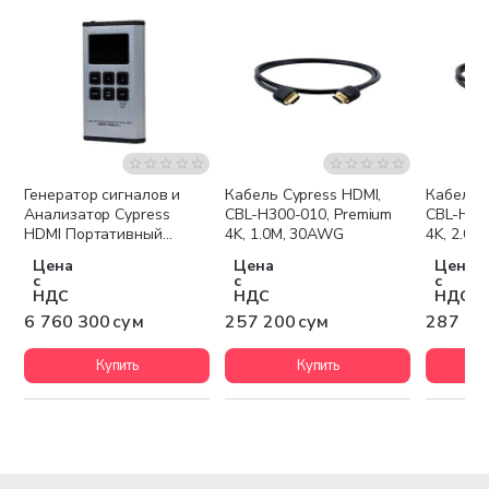
Генератор сигналов и
Кабель Cypress HDMI,
Кабель C
Бесплатная доставка
Анализатор Cypress
CBL-H300-010, Premium
CBL-H30
HDMI Портативный
4K, 1.0M, 30AWG
4K, 2.0
CPHD-V4L
Цена
Цена
Цена
с
с
с
НДС
НДС
НДС
6 760 300 сум
257 200 сум
287 40
Купить
Купить