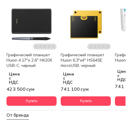
Графический планшет
Графический планшет
Графиче
Huion 4.17"x 2.6" H420X
Huion 6.3"x4" HS64SE,
Huion H
USB-C, черный
microUSB, черный
Цена
Цена
Цена
с
с
с
НДС
НДС
НДС
741 10
423 500 сум
741 100 сум
Купить
Купить
От бренда