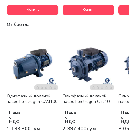
Купить
Купить
От бренда
Однофазный водяной
Однофазный водяной
Однофаз
Бесплатная доставка
Бесплатная доставка
Беспла
насос Electrogen CAM100
насос Electrogen CB210
насос El
Цена
Цена
Цена
с
с
с
НДС
НДС
НДС
1 183 300 сум
2 397 400 сум
3 051 