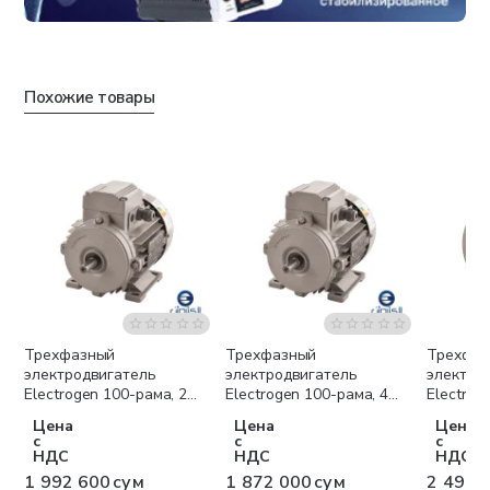
Похожие товары
Трехфазный
Трехфазный
Трехфа
Бесплатная доставка
Бесплатная доставка
Беспла
электродвигатель
электродвигатель
электро
Electrogen 100-рама, 2
Electrogen 100-рама, 4
Electrog
полюса, крепление B3
полюса, крепление B3
полюса,
Цена
Цена
Цена
с
с
с
НДС
НДС
НДС
1 992 600 сум
1 872 000 сум
2 499 