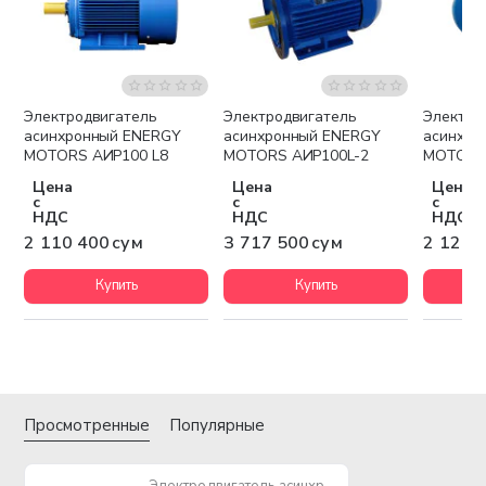
Электродвигатель
Электродвигатель
Электро
Бесплатная доставка
Бесплатная доставка
Беспла
асинхронный ENERGY
асинхронный ENERGY
асинхро
MOTORS АИР100 L8
MOTORS АИР100L-2
MOTORS
Цена
Цена
Цена
с
с
с
НДС
НДС
НДС
2 110 400 сум
3 717 500 сум
2 124 
Купить
Купить
Просмотренные
Популярные
Электродвигатель асинхронный ENERGY MOTORS АИР90 LB8