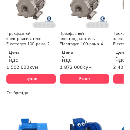
Трехфазный
Трехфазный
Трехфа
Бесплатная доставка
Бесплатная доставка
Беспла
электродвигатель
электродвигатель
электро
Electrogen 100-рама, 2
Electrogen 100-рама, 4
Electrog
полюса, крепление B3
полюса, крепление B3
полюса,
Цена
Цена
Цена
с
с
с
НДС
НДС
НДС
1 992 600 сум
1 872 000 сум
2 499 
Купить
Купить
От бренда