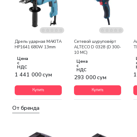
Бесплатная доставка
Дрель ударная MAKITA
Сетевой шуруповёрт
А
HP1641 680W 13mm
ALTECO D 0328 (D 300-
T
10 MC)
Цена
Цена
с
с
НДС
НДС
1 441 000 сум
1
293 000 сум
Купить
Купить
От бренда