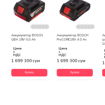
Бесплатная доставка
Бесплатная доставка
Аккумулятор BOSCH
Аккумулятор BOSCH
А
GBA 18V-5,0 Ah
ProCORE18V 4.0 Ач
ш
G
Цена
Цена
с
с
НДС
НДС
1 699 300 сум
1 699 300 сум
1
Купить
Купить