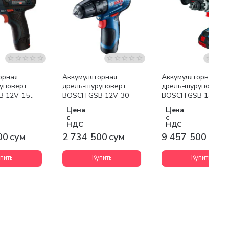
я доставка
Бесплатная доставка
Бесплатная доставк
орная
Аккумуляторная
Аккумуляторная
уповерт
дрель-шуруповерт
дрель-шуруповерт
B 12V-15
BOSCH GSB 12V-30
BOSCH GSB 18V-11
(GBA 2x5.0 Ah+GAL
Цена
Цена
1840)
с
с
НДС
НДС
00 сум
2 734 500 сум
9 457 500 сум
пить
Купить
Купить