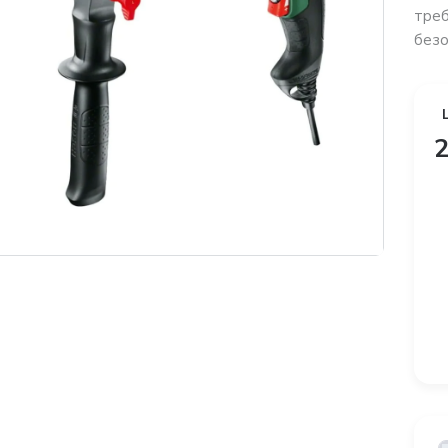
треб
безо
2
платная доставка