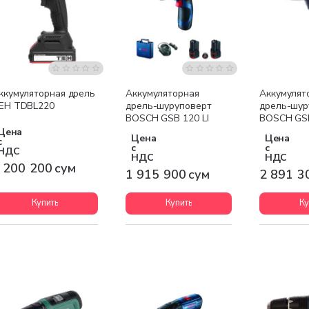
Бесплатная доставка
Бесплатная доставка
Бесплатна
ккумуляторная дрель
Аккумуляторная
Аккумулят
EH TDBL220
дрель-шуруповерт
дрель-шур
BOSCH GSB 120 LI
BOSCH GS
2x2,0 Ah
Цена
Цена
Цена
с
с
с
НДС
НДС
НДС
 200 200 сум
1 915 900 сум
2 891 3
Купить
Купить
Ку