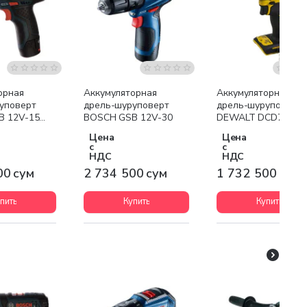
я доставка
Бесплатная доставка
Бесплатная доставк
орная
Аккумуляторная
Аккумуляторная
уповерт
дрель-шуруповерт
дрель-шуруповерт
B 12V-15
BOSCH GSB 12V-30
DEWALT DCD708N
Цена
Цена
с
с
НДС
НДС
00 сум
2 734 500 сум
1 732 500 сум
пить
Купить
Купить