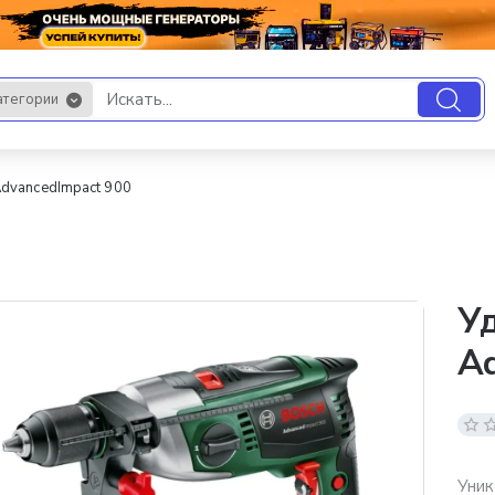
атегории
.
dvancedImpact 900
У
Ad
Уник