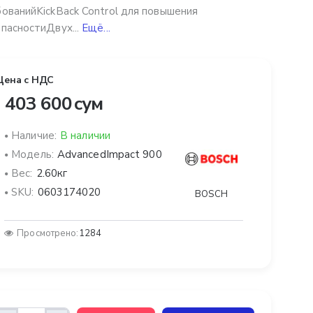
ованийKickBack Control для повышения
пасностиДвух...
Ещё...
Цена с НДС
 403 600 сум
Наличие:
В наличии
Модель:
AdvancedImpact 900
Вес:
2.60кг
SKU:
0603174020
BOSCH
Просмотрено:
1284