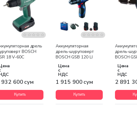
Бесплатная доставка
Бесплатная доставка
Бесплатна
ккумуляторная дрель
Аккумуляторная
Аккумулят
уруповерт BOSCH
дрель-шуруповерт
дрель-шур
SR 18 V-60С
BOSCH GSB 120 LI
BOSCH GS
2x2,0 Ah
Цена
Цена
Цена
с
с
с
НДС
НДС
НДС
 932 600 сум
1 915 900 сум
2 891 3
Купить
Купить
Ку