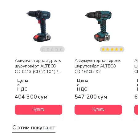
Аккумуляторная дрель
Аккумуляторная дрель
А
шуруповёрт ALTECO
шуруповёрт ALTECO
ш
CD 0413 (CD 2110.1) /
CD 1610Li X2
C
21V
Цена
Цена
с
с
НДС
НДС
404 300 сум
547 200 сум
6
Купить
Купить
С этим покупают