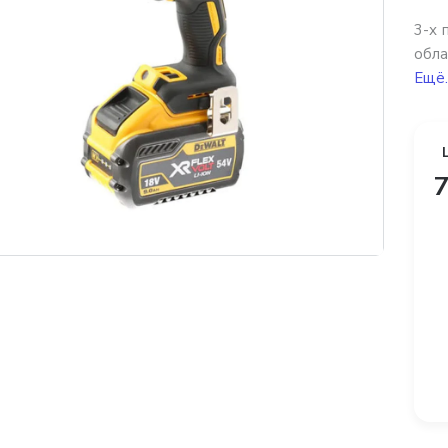
3-х 
обла
Ещё.
7
платная доставка