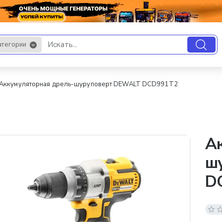
атегории
.
Аккумуляторная дрель-шуруповерт DEWALT DCD991T2
Ак
ш
D