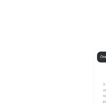
Оп
3
с
п
р