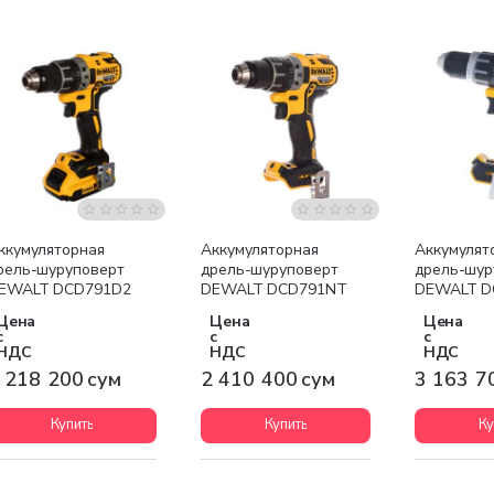
Бесплатная доставка
Бесплатная доставка
Бесплатна
ккумуляторная
Аккумуляторная
Аккумулят
рель-шуруповерт
дрель-шуруповерт
дрель-шур
EWALT DCD791D2
DEWALT DCD791NT
DEWALT D
Цена
Цена
Цена
с
с
с
НДС
НДС
НДС
 218 200 сум
2 410 400 сум
3 163 7
Купить
Купить
Ку