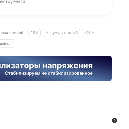
инструмента.
розажимной
18V
Аккумуляторный
США
дэвалт