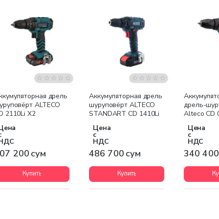
ккумуляторная дрель
Аккумуляторная дрель
Аккумулят
уруповёрт ALTECO
шуруповёрт ALTECO
дрель-шур
D 2110Li X2
STANDART CD 1410Li
Alteco CD 
Цена
Цена
Цена
с
с
с
НДС
НДС
НДС
07 200 сум
486 700 сум
340 400
Купить
Купить
Ку