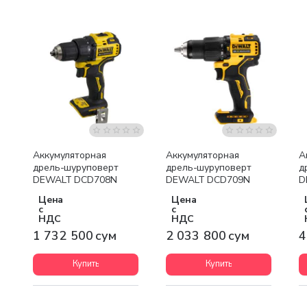
Бесплатная доставка
Бесплатная доставка
Аккумуляторная
Аккумуляторная
А
дрель-шуруповерт
дрель-шуруповерт
д
DEWALT DCD708N
DEWALT DCD709N
D
Цена
Цена
с
с
НДС
НДС
1 732 500 сум
2 033 800 сум
4
Купить
Купить