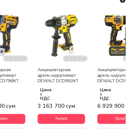
я доставка
Бесплатная доставка
Бесплатная доставк
орная
Аккумуляторная
Аккумуляторная
уповерт
дрель-шуруповерт
дрель-шуруповерт
CD796NT
DEWALT DCD991NT
DEWALT DCD999T1
Цена
Цена
с
с
НДС
НДС
00 сум
3 163 700 сум
6 929 900 сум
пить
Купить
Купить