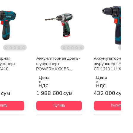
Бесплатная доставка
орная
Аккумляторная дрель-
Аккумуляторная др
уповёрт
шуруповерт
шуруповёрт ALTEC
0410
POWERMAXX BS
CD 1210.1 Li X2
BASIC
Цена
Цена
с
с
НДС
НДС
 сум
1 988 600 сум
432 000 сум
пить
Купить
Купить