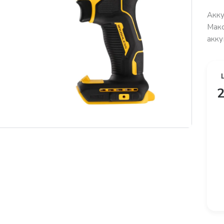
Акк
Макс
акку
2
платная доставка