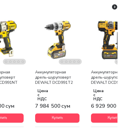
я доставка
Бесплатная доставка
Бесплатная доставк
орная
Аккумуляторная
Аккумуляторная
уповерт
дрель-шуруповерт
дрель-шуруповерт
CD991NT
DEWALT DCD991T2
DEWALT DCD999T1
Цена
Цена
с
с
НДС
НДС
00 сум
7 984 500 сум
6 929 900 сум
пить
Купить
Купить