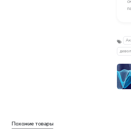
с
п
Ак
девол
Похожие товары