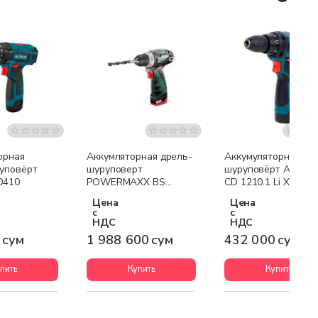
Бесплатная доставка
орная
Аккумляторная дрель-
Аккумуляторная др
уповёрт
шуруповерт
шуруповёрт ALTEC
0410
POWERMAXX BS
CD 1210.1 Li X2
BASIC
Цена
Цена
с
с
НДС
НДС
 сум
1 988 600 сум
432 000 сум
пить
Купить
Купить