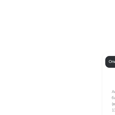
Оп
А
б
(
1