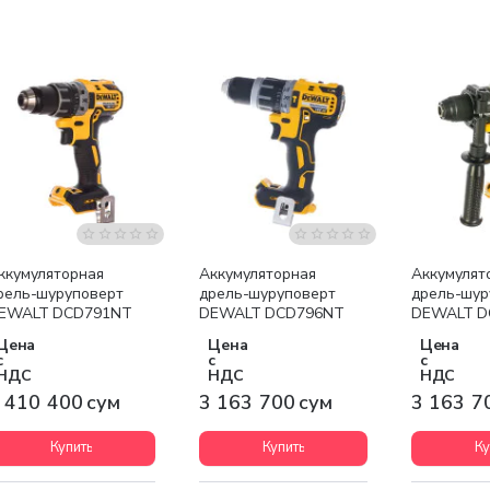
Бесплатная доставка
Бесплатная доставка
Бесплатна
ккумуляторная
Аккумуляторная
Аккумулят
рель-шуруповерт
дрель-шуруповерт
дрель-шур
EWALT DCD791NT
DEWALT DCD796NT
DEWALT D
Цена
Цена
Цена
с
с
с
НДС
НДС
НДС
 410 400 сум
3 163 700 сум
3 163 7
Купить
Купить
Ку