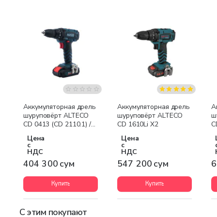
Аккумуляторная дрель
Аккумуляторная дрель
А
шуруповёрт ALTECO
шуруповёрт ALTECO
ш
CD 0413 (CD 2110.1) /
CD 1610Li X2
C
21V
Цена
Цена
с
с
НДС
НДС
404 300 сум
547 200 сум
6
Купить
Купить
С этим покупают