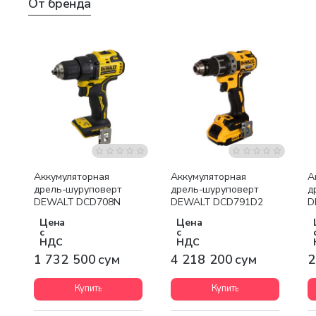
От бренда
Бесплатная доставка
Бесплатная доставка
Аккумуляторная
Аккумуляторная
А
дрель-шуруповерт
дрель-шуруповерт
д
DEWALT DCD708N
DEWALT DCD791D2
D
Цена
Цена
с
с
НДС
НДС
1 732 500 сум
4 218 200 сум
2
Купить
Купить