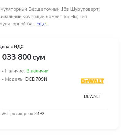
умуляторный Бесщеточный 18в Шуруповерт:
имальный крутящий момент 65 Нм; Тип
муляторной ба...
Ещё...
Цена с НДС
 033 800 сум
Наличие:
В наличии
Модель:
DCD709N
DEWALT
Просмотрено:
3492