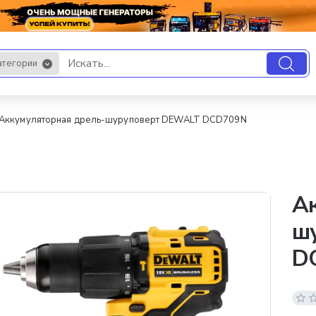
атегории
.
Аккумуляторная дрель-шуруповерт DEWALT DCD709N
Ак
ш
D