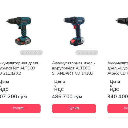
ккумуляторная дрель
Аккумуляторная дрель
Аккумулят
уруповёрт ALTECO
шуруповёрт ALTECO
дрель-шур
D 2110Li X2
STANDART CD 1410Li
Alteco CD 
Цена
Цена
Цена
с
с
с
НДС
НДС
НДС
07 200 сум
486 700 сум
340 400
Купить
Купить
Ку