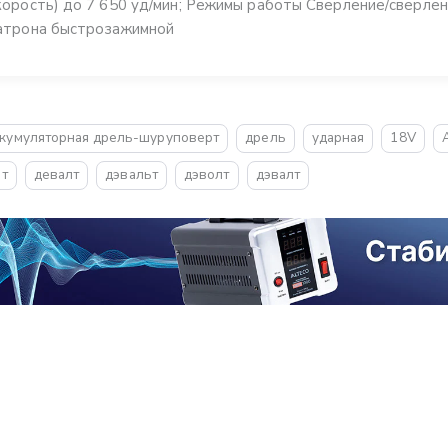
корость) до 7 650 уд/мин; Режимы работы Сверление/сверлен
атрона быстрозажимной
кумуляторная дрель-шуруповерт
дрель
ударная
18V
т
девалт
дэвальт
дэволт
дэвалт