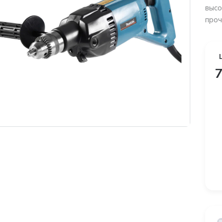
высо
проч
7
платная доставка