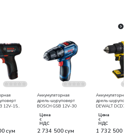
я доставка
Бесплатная доставка
Бесплатная доставк
орная
Аккумуляторная
Аккумуляторная
уповерт
дрель-шуруповерт
дрель-шуруповерт
B 12V-15
BOSCH GSB 12V-30
DEWALT DCD708N
Цена
Цена
с
с
НДС
НДС
00 сум
2 734 500 сум
1 732 500 сум