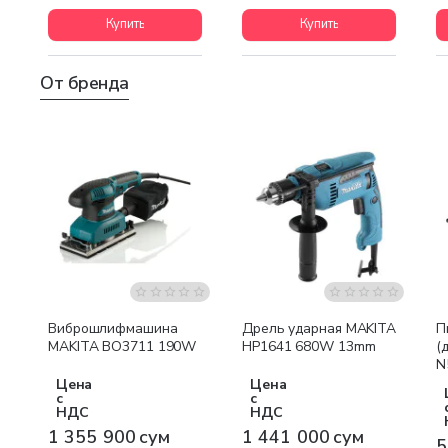
Купить
Купить
От бренда
Бесплатная доставка
Бесплатная доставка
Виброшлифмашина
Дрель ударная MAKITA
П
MAKITA BO3711 190W
HP1641 680W 13mm
(
N
Цена
Цена
с
с
НДС
НДС
1 355 900 сум
1 441 000 сум
5