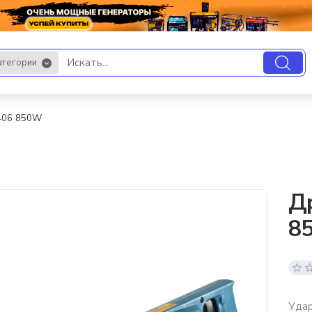
атегории
.
8406 850W
Др
8
Удар