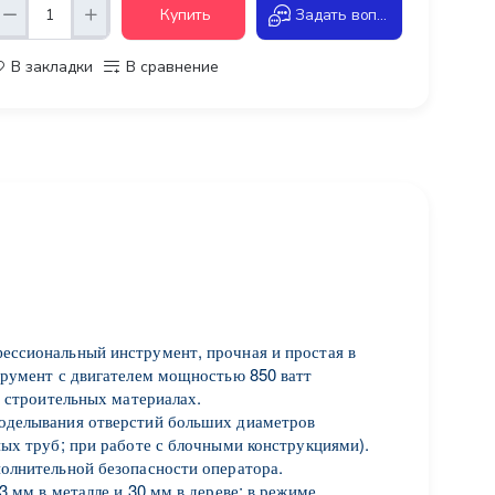
Купить
Задать вопрос
В закладки
В сравнение
ессиональный инструмент, прочная и простая в
трумент с двигателем мощностью 850 ватт
х строительных материалах.
оделывания отверстий больших диаметров
ных труб; при работе с блочными конструкциями).
олнительной безопасности оператора.
3 мм в металле и 30 мм в дереве; в режиме