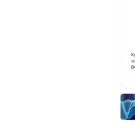
К
л
B