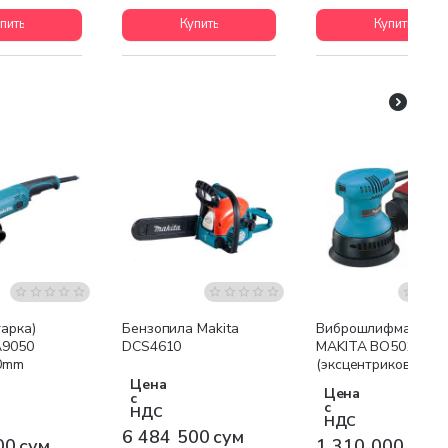
пить
Купить
Купить
я доставка
Бесплатная доставка
Бесплатная доставк
арка)
Бензопила Makita
Виброшлифмашина
A9050
DCS4610
MAKITA BO5010
0mm
(эксцентриковая)
220W
Цена
Цена
с
с
НДС
НДС
6 484 500 сум
00 сум
1 310 000 сум