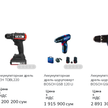
Бесплатная доставка
Бесплатная доставка
Бесплатна
ккумуляторная дрель
Аккумуляторная
Аккумулят
EH TDBL220
дрель-шуруповерт
дрель-шур
BOSCH GSB 120 LI
BOSCH GS
2x2,0 Ah
Цена
Цена
Цена
с
с
с
НДС
НДС
НДС
 200 200 сум
1 915 900 сум
2 891 3