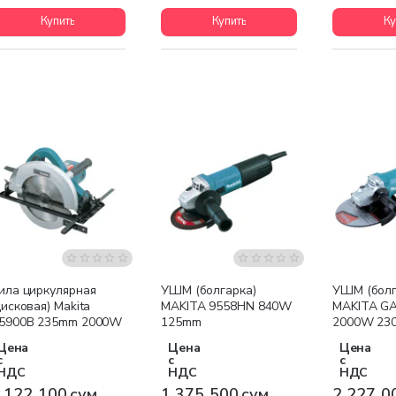
Купить
Купить
Ку
Бесплатная доставка
Бесплатная доставка
Бесплатна
ила циркулярная
УШМ (болгарка)
УШМ (болг
дисковая) Makita
MAKITA 9558HN 840W
MAKITA G
5900B 235mm 2000W
125mm
2000W 23
Цена
Цена
Цена
с
с
с
НДС
НДС
НДС
 122 100 сум
1 375 500 сум
2 227 0