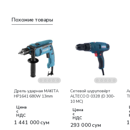
Похожие товары
Бесплатная доставка
Дрель ударная MAKITA
Сетевой шуруповёрт
А
HP1641 680W 13mm
ALTECO D 0328 (D 300-
T
10 MC)
Цена
Цена
с
с
НДС
НДС
1 441 000 сум
1
293 000 сум