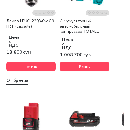
Лампа LEUCI 220/40w G9
Аккумуляторный
FRT (capsule)
автомобильный
компрессор TOTAL
TACLI2002
Цена
Цена
с
с
НДС
НДС
13 800 сум
1 008 700 сум
Купить
Купить
От бренда