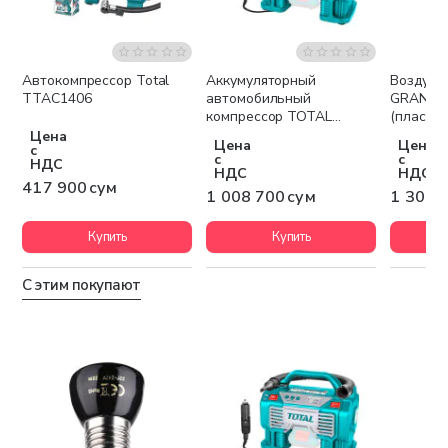
Автокомпрессор Total
Аккумуляторный
Воздушн
Беспла
TTAC1406
автомобильный
GRANDF
компрессор TOTAL
(пластик
TACLI2002
Цена
Цена
Цена
с
с
с
НДС
НДС
НДС
417 900 сум
1 008 700 сум
1 309 
Купить
Купить
С этим покупают