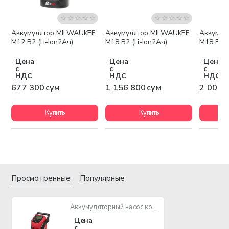
Аккумулятор MILWAUKEE
Аккумулятор MILWAUKEE
Аккумул
Бесплатная доставка
Беспла
M12 B2 (Li-Ion2Ач)
M18 B2 (Li-Ion2Ач)
M18 B5 (
Цена
Цена
Цена
с
с
с
НДС
НДС
НДС
677 300 сум
1 156 800 сум
2 003 
Купить
Купить
Просмотренные
Популярные
Аккумуляторный насос компрессор MILWAUKEE M12 BI-0
Цена
с