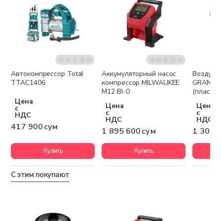
Автокомпрессор Total
Аккумуляторный насос
Воздушн
Бесплатная доставка
Беспла
TTAC1406
компрессор MILWAUKEE
GRANDF
M12 BI-0
(пластик
Цена
Цена
Цена
с
с
с
НДС
НДС
НДС
417 900 сум
1 895 600 сум
1 309 
Купить
Купить
С этим покупают