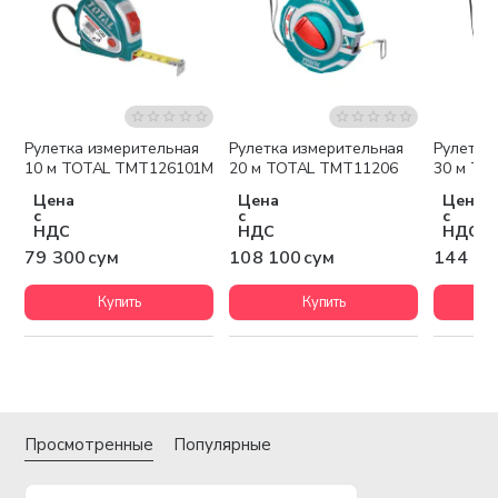
Рулетка измерительная
Рулетка измерительная
Рулетка
10 м TOTAL TMT126101M
20 м TOTAL TMT11206
30 м TO
Цена
Цена
Цена
с
с
с
НДС
НДС
НДС
79 300 сум
108 100 сум
144 10
Купить
Купить
Просмотренные
Популярные