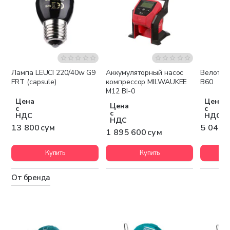
Лампа LEUCI 220/40w G9
Аккумуляторный насос
Велотре
Бесплатная доставка
Беспла
FRT (capsule)
компрессор MILWAUKEE
B60
M12 BI-0
Цена
Цена
Цена
с
с
с
НДС
НДС
НДС
13 800 сум
5 048 
1 895 600 сум
Купить
Купить
От бренда