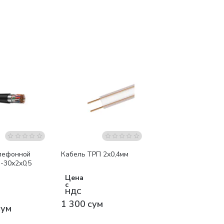
лефонной
Кабель ТРП 2х0,4мм
-30x2x0,5
Цена
с
НДС
1 300 сум
сум