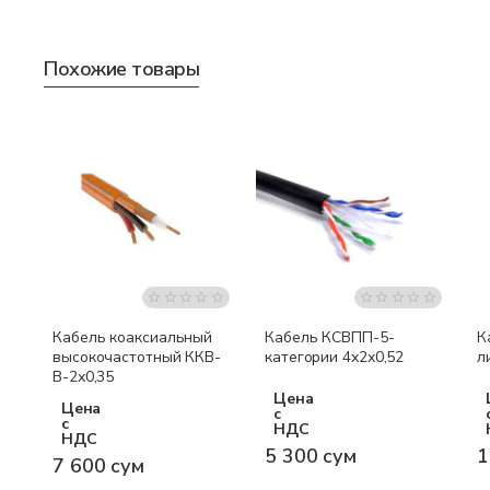
Похожие товары
Бестселлер
Кабель коаксиальный
Кабель КСВПП-5-
К
высокочастотный ККВ-
категории 4х2х0,52
л
В-2х0,35
Цена
Цена
с
с
НДС
НДС
5 300 сум
1
7 600 сум