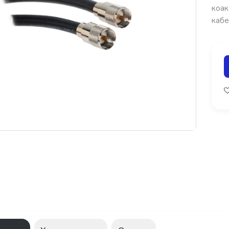
коак
кабел