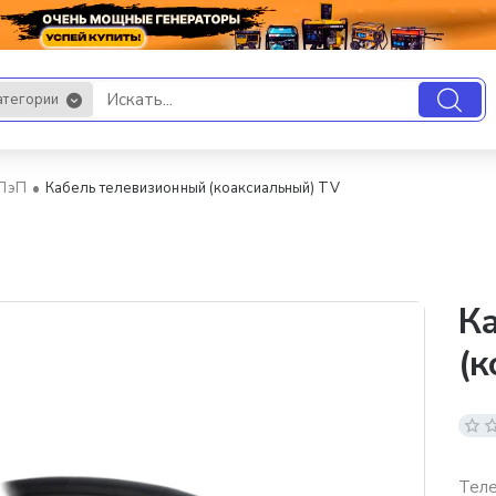
атегории
.
ППэП
Кабель телевизионный (коаксиальный) TV
К
(к
Теле