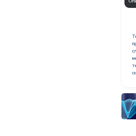
Оп
Т
п
с
м
т
с