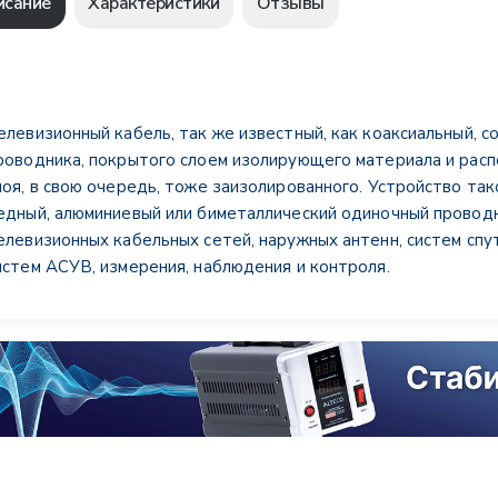
исание
Характеристики
Отзывы
елевизионный кабель, так же известный, как коаксиальный, с
роводника, покрытого слоем изолирующего материала и рас
лоя, в свою очередь, тоже заизолированного. Устройство та
едный, алюминиевый или биметаллический одиночный провод
елевизионных кабельных сетей, наружных антенн, систем спу
истем АСУВ, измерения, наблюдения и контроля.