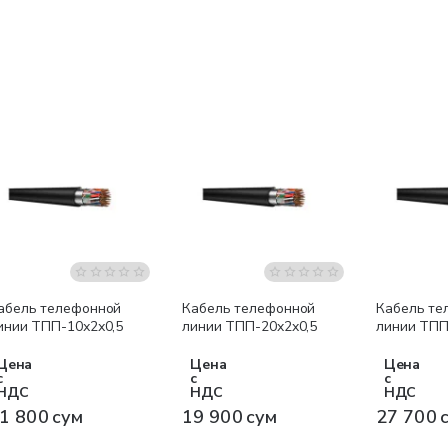
Бестселлер
абель телефонной
Кабель телефонной
Кабель те
инии ТПП-10х2х0,5
линии ТПП-20x2x0,5
линии ТПП
Цена
Цена
Цена
с
с
с
НДС
НДС
НДС
1 800 сум
19 900 сум
27 700 