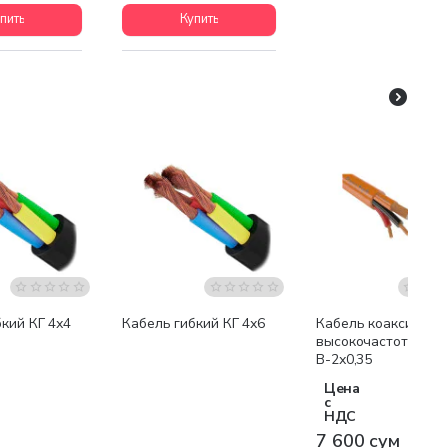
пить
Купить
кий КГ 4х4
Кабель гибкий КГ 4х6
Кабель коаксиальн
высокочастотный К
В-2х0,35
Цена
с
НДС
7 600 сум