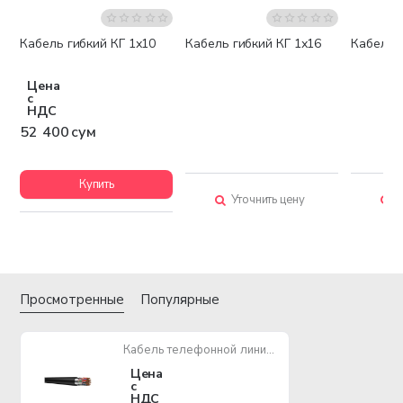
Кабель гибкий КГ 1х10
Кабель гибкий КГ 1х16
Кабель г
Бестселлер
Цена
с
НДС
52 400 сум
Купить
Уточнить цену
У
Просмотренные
Популярные
Кабель телефонной линии ТПП-10х2х0,5
Цена
с
НДС