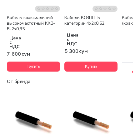
Кабель коаксиальный
Кабель КСВПП-5-
Кабель 
Бестселлер
высокочастотный ККВ-
категории 4х2х0,52
(коакси
В-2х0,35
Цена
Цена
с
с
НДС
НДС
5 300 сум
7 600 сум
Купить
Купить
У
От бренда