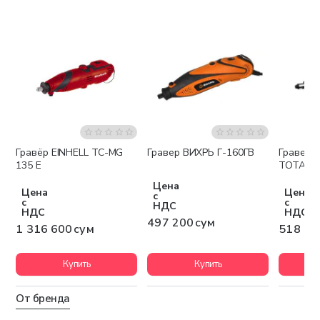
Гравёр EINHELL TC-MG
Гравер ВИХРЬ Г-160ГВ
Гравер 
Бесплатная доставка
135 E
TOTAL T
Цена
Цена
Цена
с
с
с
НДС
НДС
НДС
497 200 сум
1 316 600 сум
518 80
Купить
Купить
От бренда