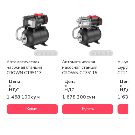
Автоматическая
Автоматическая
Аккумул
Бесплатная доставка
Бесплатная доставка
Беспла
насосная станция
насосная станция
шурупо
CROWN CT35113
CROWN CT35115
CT2102
Цена
Цена
Цена
с
с
с
НДС
НДС
НДС
1 458 100 сум
1 678 200 сум
1 637 
Купить
Купить